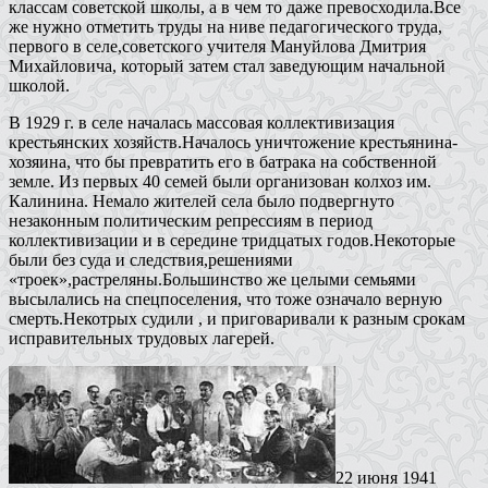
классам советской школы, а в чем то даже превосходила.Все
же нужно отметить труды на ниве педагогического труда,
первого в селе,советского учителя Мануйлова Дмитрия
Михайловича, который затем стал заведующим начальной
школой.
В 1929 г. в селе началась массовая коллективизация
крестьянских хозяйств.Началось уничтожение крестьянина-
хозяина, что бы превратить его в батрака на собственной
земле. Из первых 40 семей были организован колхоз им.
Калинина. Немало жителей села было подвергнуто
незаконным политическим репрессиям в период
коллективизации и в середине тридцатых годов.Некоторые
были без суда и следствия,решениями
«троек»,растреляны.Большинство же целыми семьями
высылались на спецпоселения, что тоже означало верную
смерть.Некотрых судили , и приговаривали к разным срокам
исправительных трудовых лагерей.
22 июня 1941