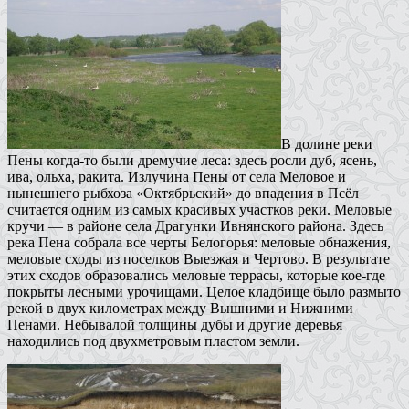
В долине реки
Пены когда-то были дремучие леса: здесь росли дуб, ясень,
ива, ольха, ракита. Излучина Пены от села Меловое и
нынешнего рыбхоза «Октябрьский» до впадения в Псёл
считается одним из самых красивых участков реки. Меловые
кручи — в районе села Драгунки Ивнянского района. Здесь
река Пена собрала все черты Белогорья: меловые обнажения,
меловые сходы из поселков Выезжая и Чертово. В результате
этих сходов образовались меловые террасы, которые кое-где
покрыты лесными урочищами. Целое кладбище было размыто
рекой в двух километрах между Вышними и Нижними
Пенами. Небывалой толщины дубы и другие деревья
находились под двухметровым пластом земли.