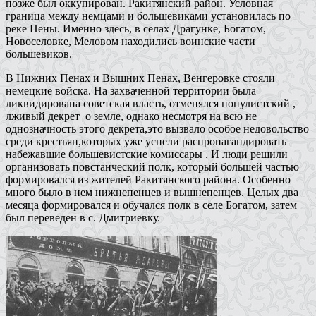
позже был оккупирован. Ракитянский район. Условная
граница между немцами и большевиками установилась по
реке Пены. Именно здесь, в селах Драгунке, Богатом,
Новоселовке, Меловом находились воинские части
большевиков.
В Нижних Пенах и Вышних Пенах, Венгеровке стояли
немецкие войска. На захваченной территории была
ликвидирована советская власть, отменялся популистский ,
лживый декрет о земле, однако несмотря на всю не
однозначность этого декрета,это вызвало особое недовольство
среди крестьян,которых уже успели распропагандировать
набежавшие большевистские комиссары . И люди решили
организовать повстанческий полк, который большей частью
формировался из жителей Ракитянского района. Особенно
много было в нем нижнепенцев и вышнепенцев. Целых два
месяца формировался и обучался полк в селе Богатом, затем
был переведен в с. Дмитриевку.