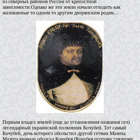
из северных районов России от крепостной
зависимости.Однако же эти земли начали отходить как
жалованные то одним то другим дворянским родам…
Первым владел землей (еще до установления названия сел)
легендарный украинский полковник Кочубей. Тот самый
Кочубей, дочь которого обольстил другой гетман Мазепа.
Мазепа вначале оболгал Кочубея (Кочубея поэтому грязному