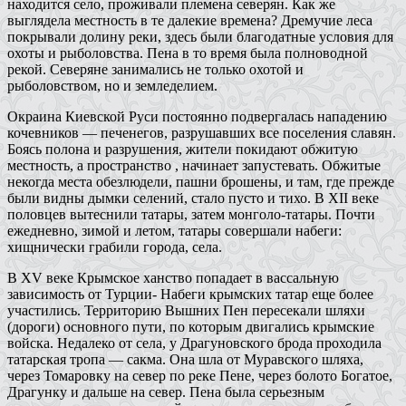
находится село, проживали племена северян. Как же
выглядела местность в те далекие времена? Дремучие леса
покрывали долину реки, здесь были благодатные условия для
охоты и рыболовства. Пена в то время была полноводной
рекой. Северяне занимались не только охотой и
рыболовством, но и земледелием.
Окраина Киевской Руси постоянно подвергалась нападению
кочевников — печенегов, разрушавших все поселения славян.
Боясь полона и разрушения, жители покидают обжитую
местность, а пространство , начинает запустевать. Обжитые
некогда места обезлюдели, пашни брошены, и там, где прежде
были видны дымки селений, стало пусто и тихо. В XII веке
половцев вытеснили татары, затем монголо-татары. Почти
ежедневно, зимой и летом, татары совершали набеги:
хищнически грабили города, села.
В XV веке Крымское ханство попадает в вассальную
зависимость от Турции- Набеги крымских татар еще более
участились. Территорию Вышних Пен пересекали шляхи
(дороги) основного пути, по которым двигались крымские
войска. Недалеко от села, у Драгуновского брода проходила
татарская тропа — сакма. Она шла от Муравского шляха,
через Томаровку на север по реке Пене, через болото Богатое,
Драгунку и дальше на север. Пена была серьезным