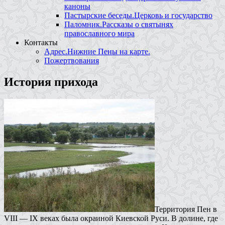
каноны
Пастырские беседы.Церковь и государство
Паломник.Рассказы о святынях
православного мира
Контакты
Адрес.Нижние Пены на карте.
Пожертвования
История прихода
Территория Пен в
VIII — IX веках была окраиной Киевской Руси. В долине, где