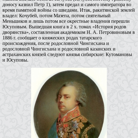
доносу казнил Петр 1), затем предал и самого императора во
время памятной войны со шведами. Итак, ракитянской землей
владел: Кочубей, потом Мазепа, потом сиятельный
Меньшиков и лишь потом все окрестные владения перешли
Юсуповым. Вышедшая книга в 2 х. томах «История родов
дворянства», составленная академиком Н. А. Петровиновым в
1886 г. сообщает о княжеских родах татарского
происхождения, после родословной Чингисхана и
родословной Чингисхана и родословной казанских и
астраханских князей следуют князья сибирские: Кутомановы
и Юсуповы.