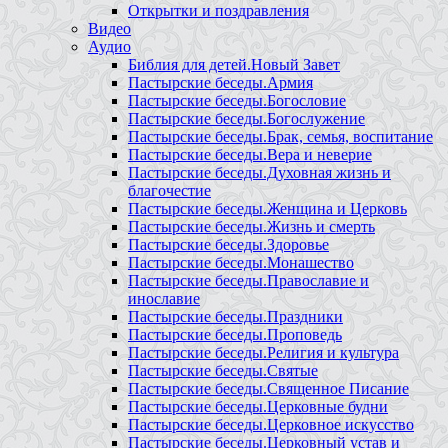
Открытки и поздравления
Видео
Аудио
Библия для детей.Новый Завет
Пастырские беседы.Армия
Пастырские беседы.Богословие
Пастырские беседы.Богослужение
Пастырские беседы.Брак, семья, воспитание
Пастырские беседы.Вера и неверие
Пастырские беседы.Духовная жизнь и
благочестие
Пастырские беседы.Женщина и Церковь
Пастырские беседы.Жизнь и смерть
Пастырские беседы.Здоровье
Пастырские беседы.Монашество
Пастырские беседы.Православие и
инославие
Пастырские беседы.Праздники
Пастырские беседы.Проповедь
Пастырские беседы.Религия и культура
Пастырские беседы.Святые
Пастырские беседы.Священное Писание
Пастырские беседы.Церковные будни
Пастырские беседы.Церковное искусство
Пастырские беседы.Церковный устав и