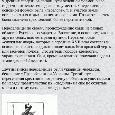
у древних северян Киевской Руси основной формой было
подсечно-огневое земледелие, то у местных переселенцев
основной формой была «перелога», т. е. участок земли
оставлялся для отдыха на некоторое время. Позже эта система
была заменена трехпольной, более перспективной.
Переселенцы по своему происхождению были из разных
областей Русского государства. Заселение, в основном, как и в
других селах, шло четырьмя путями. Первыми осели
«служилые люди», которые в середине XVII века составляли
основное население «дикого поля» вдоль Белгородской черты,
или засечной полосы. Это жители городов-крепостей,
украинские казаки. Они, кроме жалования, получали наделы
земли (около 12 десятин).
Другим типом переселенцев были украинцы-черкассы,
бежавшие с Правобережной Украины. Третий путь
переселения крестьян в пограничную область осуществлялся
по наряду правительства: их «сводили» на еще не обжитые
места и потому называли «сведенными».