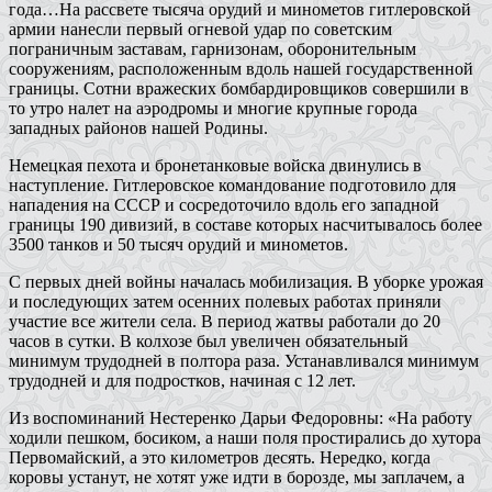
года…На рассвете тысяча орудий и минометов гитлеровской
армии нанесли первый огневой удар по советским
пограничным заставам, гарнизонам, оборонительным
сооружениям, расположенным вдоль нашей государственной
границы. Сотни вражеских бомбардировщиков совершили в
то утро налет на аэродромы и многие крупные города
западных районов нашей Родины.
Немецкая пехота и бронетанковые войска двинулись в
наступление. Гитлеровское командование подготовило для
нападения на СССР и сосредоточило вдоль его западной
границы 190 дивизий, в составе которых насчитывалось более
3500 танков и 50 тысяч орудий и минометов.
С первых дней войны началась мобилизация. В уборке урожая
и последующих затем осенних полевых работах приняли
участие все жители села. В период жатвы работали до 20
часов в сутки. В колхозе был увеличен обязательный
минимум трудодней в полтора раза. Устанавливался минимум
трудодней и для подростков, начиная с 12 лет.
Из воспоминаний Нестеренко Дарьи Федоровны: «На работу
ходили пешком, босиком, а наши поля простирались до хутора
Первомайский, а это километров десять. Нередко, когда
коровы устанут, не хотят уже идти в борозде, мы заплачем, а