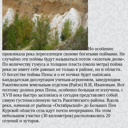
Но особенно
привлекала река переселенцев своими богатыми поймами. Не
случайно эти поймы будут называться потом «золотым дном».
По количеству гумуса и толщине пласта (около метра) пойма
реки не имеет себе равных не только в районе, но и области.
О богатстве поймы Пены и о ее почвах будет написана
кандидатская диссертация ученым-агрономом, заведующим
Ракитянским земельным отделом (Райзо) В.И, Ивановым. Вот
поэтому долина реки Пены, особенно большая ее излучина, с
XVII века быстро заселялась и сегодня представляет собой
самую густонаселенную часть Ракитянского района. Вдоль
реки, начиная от рыбхоза «Октябрьский» до Больших Пен
Курской области села идут почти непрерывно. На этом
небольшом участке (30 километров) расположились 20
селений и хуторов.