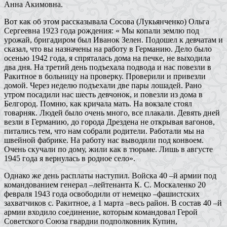
Анна Акимовна.
Вот как об этом рассказывала Сосова (Лукьянченко) Ольга
Сергеевна 1923 года рождения: « Мы копали землю под
урожай, бригадиром был Иванок Зелен. Подошел к девчатам и
сказал, что вы назначены на работу в Германию. Дело было
осенью 1942 года, я спряталась дома на печке, не выходила
два дня. На третий день подъехала подвода и нас повезли в
Ракитное в больницу на проверку. Проверили и привезли
домой. Через неделю подъехали две пары лошадей. Рано
утром посадили нас шесть девчонок, и повезли из дома в
Белгород. Помню, как кричала мать. На вокзале стоял
товарняк. Людей было очень много, все плакали. Девять дней
везли в Германию, до города Дрездена не открывая вагонов,
питались тем, что нам собрали родители. Работали мы на
швейной фабрике. На работу нас выводили под конвоем.
Очень скучали по дому, жили как в тюрьме. Лишь в августе
1945 года я вернулась в родное село».
Однако же день расплаты наступил. Войска 40 –й армии под
командованием генерал –лейтенанта К. С. Москаленко 20
февраля 1943 года освободили от немецко –фашистских
захватчиков с. Ракитное, а 1 марта –весь район. В состав 40 –й
армии входило соединение, которым командовал Герой
Советского Союза гвардии подполковник Купин,