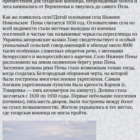
препятствием для татарской конницы, непроходимые болота и
леса начинались от Верхопенья и тянулись до самого Пела.
Как же появилось село?Датой основания села Нижние
Никольские Пены считается 1650 год. Основателями села по
всей видимости стали местные выходцы из военных
поселений и частью так называемые черкассы,переселенцы из
Украины,запорожские казаки.Тому свидетельствует и особый
уникальный сельский говор,имеющий в обиходе около 8000
тысяч особенных словесных оборотов речи, с мотивами
белорусского и малороссийского наречия .Село Нижние Пены
расположено на левом низменном берегу реки Пена.
Заселение долины реки Пены стало возможным только тогда,
когда создалась Белгородская оборонная черта, на которой
были построены многочисленные укрепления. Самым
близким укрепленным пунктом была крепость Карпов (с.
Томаровка — пять километров по азимуту). Долина стала
заселяться с 1630 по 1650 годы. Первые небольшие поселения
(починки), пять-шесть дворов, были построены между болот
на сухих возвышенностях. Жители укрывались в тех местах,
где татарская конница не могла пройти.