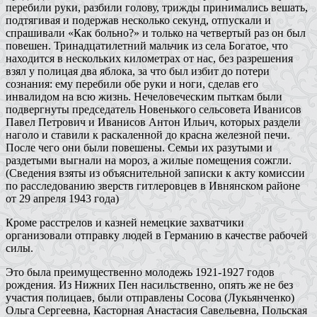
перебили руки, разбили голову, трижды принимались вешать,
подтягивая и подержав несколько секунд, отпускали и
спрашивали «Как больно?» и только на четвертый раз он был
повешен. Тринадцатилетний мальчик из села Богатое, что
находится в нескольких километрах от нас, без разрешения
взял у полицая два яблока, за что был избит до потери
сознания: ему перебили обе руки и ноги, сделав его
инвалидом на всю жизнь. Нечеловеческим пыткам были
подвергнуты председатель Новенького сельсовета Иванисов
Павел Петрович и Иванисов Антон Ильич, которых раздели
наголо и ставили к раскаленной до красна железной печи.
После чего они были повешены. Семьи их разутыми и
раздетыми выгнали на мороз, а жилые помещения сожгли.
(Сведения взяты из объяснительной записки к акту комиссии
по расследованию зверств гитлеровцев в Ивнянском районе
от 29 апреля 1943 года)
Кроме расстрелов и казней немецкие захватчики
организовали отправку людей в Германию в качестве рабочей
силы.
Это была преимущественно молодежь 1921-1927 годов
рождения. Из Нижних Пен насильственно, опять же не без
участия полицаев, были отправлены Сосова (Лукьянченко)
Ольга Сергеевна, Касторная Анастасия Савельевна, Польская