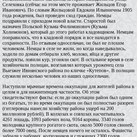
Селеховка (сейчас на этом месте проживает Жильцов Егор
Иванович). По словам Жильцовой Евдокии Ильиничны 1905
года рождения, был проведен сход граждан. Немцы
поздравили с приходом новой власти. Старостой был
назначен Польской Кузьма Филимонович (Кузьма
Холимонов), который до этого работал кладовщиком. Немцам
понравилось, что в кладовой порядок и все находится в
сохранности. По отзывам односельчан, он был не плохим
человеком. Немцы в селе не жили, но когда наведывались,
ходили по домам отбирали хлеб, молоко, яйца и другие
продукты, ловили кур, угоняли скот. В остальное время в селе
хозяйничали полицаи, возглавлял которых уроженец села
Выезжее Ивнянского района по кличке «Кутепов». В полиции
служили несколько человек из наших односельчан.
Наступили мрачные времена оккупации для жителей района в
целом и для нижнепенцев частности. Об этом
свидетельствуют факты: если до оккупации район был одним
из богатых, то во время оккупации он был полностью разорен
(гитлеровцы нанесли хозяйству района ущерб на 200
миллионов рублей). В колхозах и совхозах насчитывалось
4261 лошадь, 1093 рабочих вола, 9164 коровы, 3340 голов
молодняка крупного рогатого скота, около 5000 голов свиней,
более 7000 овец. После немцев ничего не осталось. Фашисты
забрали у рабочих, колхозников и служащих 2300 голов