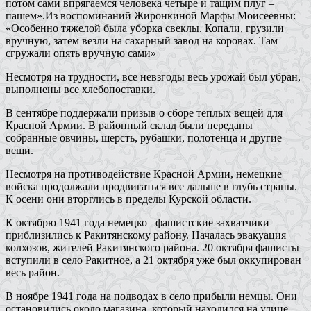
потом сами впрягаемся человека четыре и тащим плуг –
пашем».Из воспоминаний Жиронкиной Марфы Моисеевны:
«Особенно тяжелой была уборка свеклы. Копали, грузили
вручную, затем везли на сахарный завод на коровах. Там
сгружали опять вручную сами»
Несмотря на трудности, все невзгоды весь урожай был убран,
выполнены все хлебопоставки.
В сентябре поддержали призыв о сборе теплых вещей для
Красной Армии. В районный склад были переданы
собранные овчины, шерсть, рубашки, полотенца и другие
вещи.
Несмотря на противодействие Красной Армии, немецкие
войска продолжали продвигаться все дальше в глубь страны.
К осени они вторглись в пределы Курской области.
К октябрю 1941 года немецко –фашистские захватчики
приблизились к Ракитянскому району. Началась эвакуация
колхозов, жителей Ракитянского района. 20 октября фашисты
вступили в село Ракитное, а 21 октября уже был оккупирован
весь район.
В ноябре 1941 года на подводах в село прибыли немцы. Они
остановились около магазина, который находился на улице