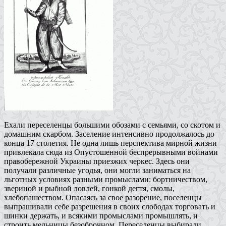
Ехали переселенцы большими обозами с семьями, со скотом и
домашним скарбом. Заселение интенсивно продолжалось до
конца 17 столетия. Не одна лишь перспектива мирной жизни
привлекала сюда из Опустошенной беспрерывными войнами
правобережной Украины приезжих черкес. Здесь они
получали различные угодья, они могли заниматься на
льготных условиях разными промыслами: бортничеством,
звериной и рыбной ловлей, гонкой дегтя, смолы,
хлебопашеством. Опасаясь за свое разорение, поселенцы
выпрашивали себе разрешения в своих слободах торговать и
шинки держать, и всякими промыслами промышлять, и
строить мельницы безоброчном. Переселенцы выбирали