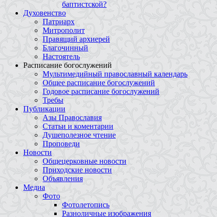
баптистской?
Духовенство
Патриарх
Митрополит
Правящий архиерей
Благочинный
Настоятель
Расписание богослужений
Мультимедийный православный календарь
Общее расписание богослужений
Годовое расписание богослужений
Требы
Публикации
Азы Православия
Статьи и коментарии
Душеполезное чтение
Проповеди
Новости
Общецерковные новости
Приходские новости
Объявления
Медиа
Фото
Фотолетопись
Разноличные изображения