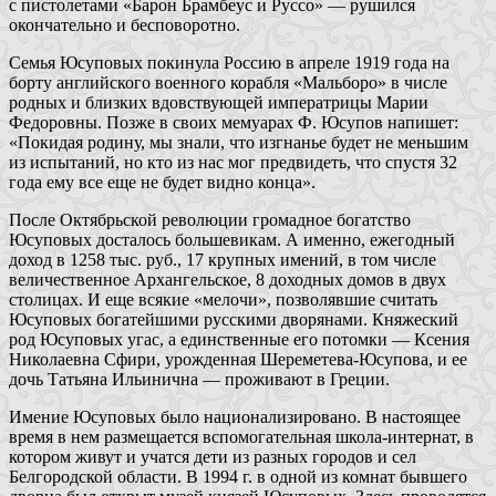
с пистолетами «Барон Брамбеус и Руссо» — рушился
окончательно и бесповоротно.
Семья Юсуповых покинула Россию в апреле 1919 года на
борту английского военного корабля «Мальборо» в числе
родных и близких вдовствующей императрицы Марии
Федоровны. Позже в своих мемуарах Ф. Юсупов напишет:
«Покидая родину, мы знали, что изгнанье будет не меньшим
из испытаний, но кто из нас мог предвидеть, что спустя 32
года ему все еще не будет видно конца».
После Октябрьской революции громадное богатство
Юсуповых досталось большевикам. А именно, ежегодный
доход в 1258 тыс. руб., 17 крупных имений, в том числе
величественное Архангельское, 8 доходных домов в двух
столицах. И еще всякие «мелочи», позволявшие считать
Юсуповых богатейшими русскими дворянами. Княжеский
род Юсуповых угас, а единственные его потомки — Ксения
Николаевна Сфири, урожденная Шереметева-Юсупова, и ее
дочь Татьяна Ильинична — проживают в Греции.
Имение Юсуповых было национализировано. В настоящее
время в нем размещается вспомогательная школа-интернат, в
котором живут и учатся дети из разных городов и сел
Белгородской области. В 1994 г. в одной из комнат бывшего