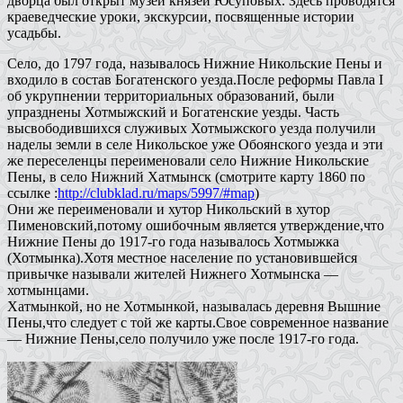
дворца был открыт музей князей Юсуповых. Здесь проводятся
краеведческие уроки, экскурсии, посвященные истории
усадьбы.
Село, до 1797 года, называлось Нижние Никольские Пены и
входило в состав Богатенского уезда.После реформы Павла I
об укрупнении территориальных образований, были
упразднены Хотмыжский и Богатенские уезды. Часть
высвободившихся служивых Хотмыжского уезда получили
наделы земли в селе Никольское уже Обоянского уезда и эти
же переселенцы переименовали село Нижние Никольские
Пены, в село Нижний Хатмынск (смотрите карту 1860 по
ссылке :
http://clubklad.ru/maps/5997/#map
)
Они же переименовали и хутор Никольский в хутор
Пименовский,потому ошибочным является утверждение,что
Нижние Пены до 1917-го года называлось Хотмыжка
(Хотмынка).Хотя местное население по установившейся
привычке называли жителей Нижнего Хотмынска —
хотмынцами.
Хатмынкой, но не Хотмынкой, называлась деревня Вышние
Пены,что следует с той же карты.Свое современное название
— Нижние Пены,село получило уже после 1917-го года.