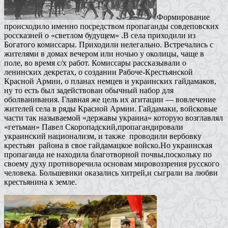
Формирование
происходило именно посредством пропаганды совдеповских
россказней о «светлом будущем» .В села приходили из
Богатого комиссары. Приходили нелегально. Встречались с
жителями в домах вечером или ночью у околицы, чаще в
поле, во время с/х работ. Комиссары рассказывали о
ленинских декретах, о создании Рабоче-Крестьянской
Красной Армии, о планах немцев и украинских гайдамаков,
ну то есть был задействован обычный набор для
оболванивания. Главная же цель их агитации — вовлечение
жителей села в ряды Красной Армии. Гайдамаки, войсковые
части так называемой «державы украина» которую возглавлял
«гетьман» Павел Скоропадский,пропагандировали
украинский национализм, и также проводили вербовку
крестьян района в свое гайдамацкое войско.Но украинская
пропаганда не находила благотворной почвы,поскольку по
своему духу противоречила основам мировоззрения русского
человека. Большевики оказались хитрей,и сыграли на любви
крестьянина к земле.