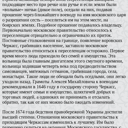
подходящее место при речке или ручье и если земли были
«вольные» ничьи (дикое поле), оседали на них, подавая
прошение через ближайшего воеводу на имя московского царя
о разрешении сесть – поселиться им на этом месте, на
боярских землях. Подобное прошение подавалось владельцу.
Первоначально московское правительство относилось к
переселенцам отрицательно и ограничивало их приток.
Постоянные столкновения на границе, появление воровских
Черкасс, грабивших население, заставило московское
правительство относиться к переселенцам осторожно. Первое
время много люда приходило без семей и имущества. Эта
вольница была главным двигателем этого смутного времени,
вольница ходившая четверть века под предводительством
самозванцев, мятежных гетманов, грабившая города, села,
монастыри. Такие люди не обещали быть оседлыми, они легко
уходили назад. Грамоты Алексея Михайловича к воеводам
рекомендовали в 1646 году в государеву сторону Черкасс,
которые имеют семьи и имущество, шляхтичей добрых и
торговых людей, а одиноких не принимать и отсылать
обратно, так как от них можно было ожидать изменений.
После 1674 года бедствия правобережной Украины достигли
высшей степени. Отношения московского правительства к
приходящим Черкассам изменились к лучшему. Им было
разрешено селиться на окраинах Московского государства, с