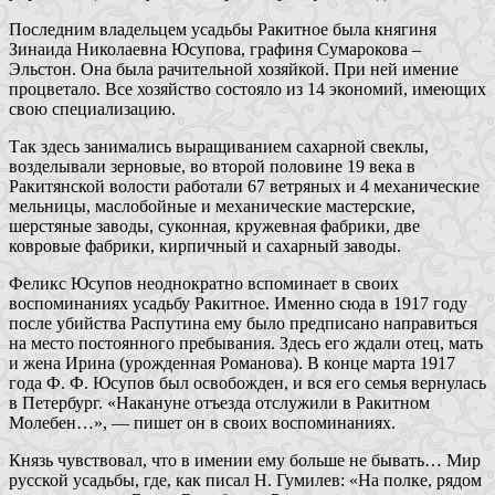
Последним владельцем усадьбы Ракитное была княгиня
Зинаида Николаевна Юсупова, графиня Сумарокова –
Эльстон. Она была рачительной хозяйкой. При ней имение
процветало. Все хозяйство состояло из 14 экономий, имеющих
свою специализацию.
Так здесь занимались выращиванием сахарной свеклы,
возделывали зерновые, во второй половине 19 века в
Ракитянской волости работали 67 ветряных и 4 механические
мельницы, маслобойные и механические мастерские,
шерстяные заводы, суконная, кружевная фабрики, две
ковровые фабрики, кирпичный и сахарный заводы.
Феликс Юсупов неоднократно вспоминает в своих
воспоминаниях усадьбу Ракитное. Именно сюда в 1917 году
после убийства Распутина ему было предписано направиться
на место постоянного пребывания. Здесь его ждали отец, мать
и жена Ирина (урожденная Романова). В конце марта 1917
года Ф. Ф. Юсупов был освобожден, и вся его семья вернулась
в Петербург. «Накануне отъезда отслужили в Ракитном
Молебен…», — пишет он в своих воспоминаниях.
Князь чувствовал, что в имении ему больше не бывать… Мир
русской усадьбы, где, как писал Н. Гумилев: «На полке, рядом