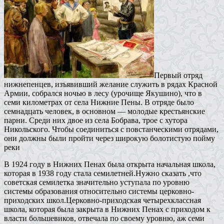
Первый отряд
нижнепенцев, изъявивший желание служить в рядах Красной
Армии, собрался ночью в лесу (урочище Якушино), что в
семи километрах от села Нижние Пены. В отряде было
семнадцать человек, в основном — молодые крестьянские
парни. Среди них двое из села Бобрава, трое с хутора
Никольского. Чтобы соединиться с повстанческими отрядами,
они должны были пройти через широкую болотистую пойму
реки
В 1924 году в Нижних Пенах была открыта начальная школа,
которая в 1938 году стала семилетней.Нужно сказать ,что
советская семилетка значительно уступала по уровню
системы образования относительно системы церковно-
приходских школ.Церковно-приходская четырехклассная
школа, которая была закрыта в Нижних Пенах с приходом к
власти большевиков, отвечала по своему уровню, аж семи