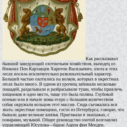
Как рассказывал
бывший заведующий охотничьим хозяйством, выходец из
Нижних Пен Картавцев Харитон Васильевич, охота в этих
лесах носила исключительно развлекательный характер.
Большей частью охотились на волков, которых в окрестных
лесах было много. В одном из урочищ забивали несколько
лошадей, разделывали и разбрасывали туши, чтобы привлечь
хищников в одно место, чаще это была поляна. Глубокой
осенью или в начале зимы егери с большим количеством
собак окружали кольцом этот массив. Сюда съезжалась вся
знать: окрестные помещики, гости из Петербурга, говорят, что
бывали даже великие князья. Приезжали в экипажах, с
поварами, музыкой. Общее руководство охотой возглавлял
управляющий Юсупова—барон Аарон фон Менден.