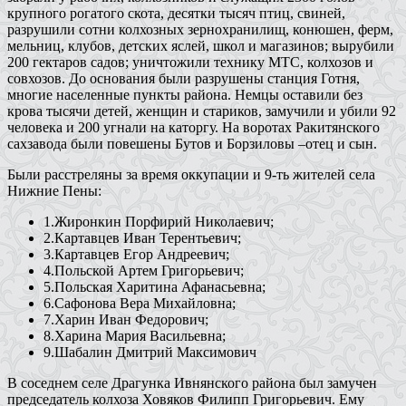
крупного рогатого скота, десятки тысяч птиц, свиней,
разрушили сотни колхозных зернохранилищ, конюшен, ферм,
мельниц, клубов, детских яслей, школ и магазинов; вырубили
200 гектаров садов; уничтожили технику МТС, колхозов и
совхозов. До основания были разрушены станция Готня,
многие населенные пункты района. Немцы оставили без
крова тысячи детей, женщин и стариков, замучили и убили 92
человека и 200 угнали на каторгу. На воротах Ракитянского
сахзавода были повешены Бутов и Борзиловы –отец и сын.
Были расстреляны за время оккупации и 9-ть жителей села
Нижние Пены:
1.Жиронкин Порфирий Николаевич;
2.Картавцев Иван Терентьевич;
3.Картавцев Егор Андреевич;
4.Польской Артем Григорьевич;
5.Польская Харитина Афанасьевна;
6.Сафонова Вера Михайловна;
7.Харин Иван Федорович;
8.Харина Мария Васильевна;
9.Шабалин Дмитрий Максимович
В соседнем селе Драгунка Ивнянского района был замучен
председатель колхоза Ховяков Филипп Григорьевич. Ему