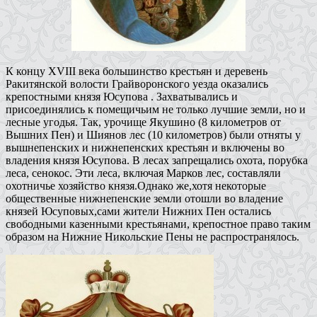
К концу XVIII века большинство крестьян и деревень
Ракитянской волости Грайворонского уезда оказались
крепостными князя Юсупова . Захватывались и
присоединялись к помещичьим не только лучшие земли, но и
лесные угодья. Так, урочище Якушино (8 километров от
Вышних Пен) и Шиянов лес (10 километров) были отняты у
вышнепенских и нижнепенских крестьян и включены во
владения князя Юсупова. В лесах запрещались охота, порубка
леса, сенокос. Эти леса, включая Марков лес, составляли
охотничье хозяйство князя.Однако же,хотя некоторые
общественные нижнепенские земли отошли во владение
князей Юсуповых,сами жители Нижних Пен остались
свободными казенными крестьянами, крепостное право таким
образом на Нижние Никольские Пены не распространялось.