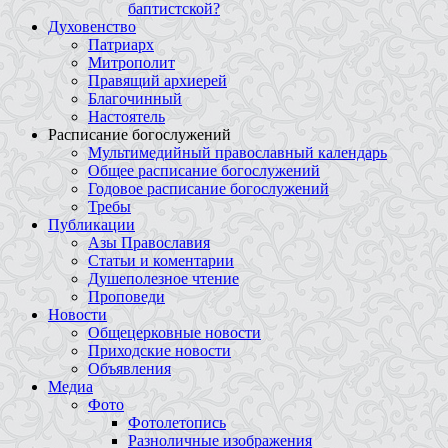
баптистской?
Духовенство
Патриарх
Митрополит
Правящий архиерей
Благочинный
Настоятель
Расписание богослужений
Мультимедийный православный календарь
Общее расписание богослужений
Годовое расписание богослужений
Требы
Публикации
Азы Православия
Статьи и коментарии
Душеполезное чтение
Проповеди
Новости
Общецерковные новости
Приходские новости
Объявления
Медиа
Фото
Фотолетопись
Разноличные изображения