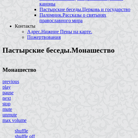
каноны
Пастырские беседы.Церковь и государство
Паломник.Рассказы о святынях
православного мира
Контакты
Адрес.Нижние Пены на карте.
Пожертвования
Пастырские беседы.Монашество
Монашество
previous
play
pause
next
stop
mute
unmute
max volume
shuffle
shuffle off