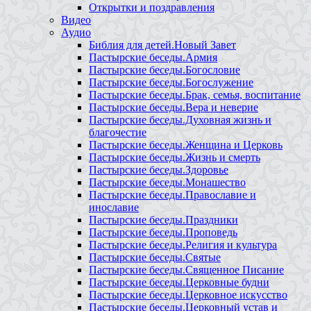
Открытки и поздравления
Видео
Аудио
Библия для детей.Новый Завет
Пастырские беседы.Армия
Пастырские беседы.Богословие
Пастырские беседы.Богослужение
Пастырские беседы.Брак, семья, воспитание
Пастырские беседы.Вера и неверие
Пастырские беседы.Духовная жизнь и
благочестие
Пастырские беседы.Женщина и Церковь
Пастырские беседы.Жизнь и смерть
Пастырские беседы.Здоровье
Пастырские беседы.Монашество
Пастырские беседы.Православие и
инославие
Пастырские беседы.Праздники
Пастырские беседы.Проповедь
Пастырские беседы.Религия и культура
Пастырские беседы.Святые
Пастырские беседы.Священное Писание
Пастырские беседы.Церковные будни
Пастырские беседы.Церковное искусство
Пастырские беседы.Церковный устав и