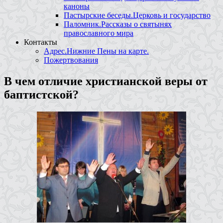
каноны
Пастырские беседы.Церковь и государство
Паломник.Рассказы о святынях
православного мира
Контакты
Адрес.Нижние Пены на карте.
Пожертвования
В чем отличие христианской веры от
баптистской?