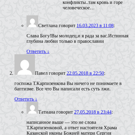
конфликты..там кровь и горе
человеческое…
Светлана
говорит
16.03.2023 в 11:08
:
Слава Богу!Вы молодец,и я рада за вас.Истинная
глубина любви только в православии
Ответить
↓
Павел
говорит
22.05.2018 в 22:50
:
госпожа Т.Карпизенкова Вы ничего не понимаете в
баптизме. Все что Вы написали есть суть лжи.
Ответить
↓
Татиана
говорит
27.05.2018 в 23:44
:
написанное выше — это не слова
Т.Карпизенковой, а ответ настоятеля Храма
Казанской иконы Божией матери Сергия