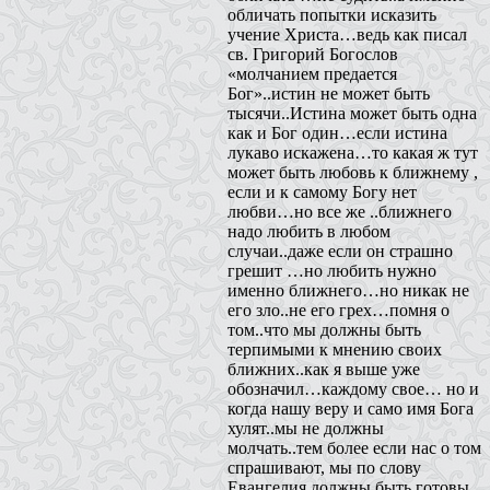
обличать попытки исказить
учение Христа…ведь как писал
св. Григорий Богослов
«молчанием предается
Бог»..истин не может быть
тысячи..Истина может быть одна
как и Бог один…если истина
лукаво искажена…то какая ж тут
может быть любовь к ближнему ,
если и к самому Богу нет
любви…но все же ..ближнего
надо любить в любом
случаи..даже если он страшно
грешит …но любить нужно
именно ближнего…но никак не
его зло..не его грех…помня о
том..что мы должны быть
терпимыми к мнению своих
ближних..как я выше уже
обозначил…каждому свое… но и
когда нашу веру и само имя Бога
хулят..мы не должны
молчать..тем более если нас о том
спрашивают, мы по слову
Евангелия должны быть готовы