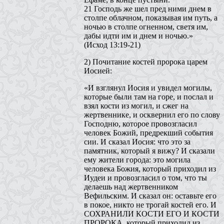
21 Господь же шел пред ними днем в
столпе облачном, показывая им путь, а
ночью в столпе огненном, светя им,
дабы идти им и днем и ночью.»
(Исход 13:19-21)
2) Почитание костей пророка царем
Иосией:
«И взглянул Иосия и увидел могилы,
которые были там на горе, и послал и
взял кости из могил, и сжег на
жертвеннике, и осквернил его по слову
Господню, которое провозгласил
человек Божий, предрекший события
сии. И сказал Иосия: что это за
памятник, который я вижу? И сказали
ему жители города: это могила
человека Божия, который приходил из
Иудеи и провозгласил о том, что ты
делаешь над жертвенником
Вефильским. И сказал он: оставьте его
в покое, никто не трогай костей его. И
СОХРАНИЛИ КОСТИ ЕГО И КОСТИ
ПРОРОКА, который приходил из