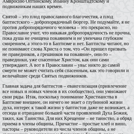
Амвросию Оптинскому, Иоанну Кронштадтскому и
подвижникам наших времен.
Святой – это плод православного благочестия, а плод
баптистского – добропорядочный бюргер. Не подумайте, я не
против добропорядочного человека – это прекрасно, но
Православие учит, что никакая добропорядочность не прочна,
пока душа не очищена покаянием и не увенчана глубоким
смирением, а этого-то в Баптизме и нет. Баптисты читают, но
не понимают слова Христа о том, что «Он пришел призвать
не праведников, а грешников на покаяние», они-то –
праведники, уже спасенные Христом, как они сами
утверждают. А вот в Православии – увы: никто до самой
смерти не может считать себя спасенным, как это говорили и
величайшие среди Святых подвижников.
Главная задача для баптистов – евангелизация (привлечение
все новых и новых членов в их сообщество), они умножают
свои ряды. Итак, поскольку понимание Христианства в
Баптизме внешнее, он ничего не знает о глубинной жизни
духа, интерес к такой жизни у баптистов даже не возникает, а
отсюда и отрицание большей части проявлений Духа Божия,
таких, как Таинства. Для них Крещение – не таинство, а обряд
приема в члены общины, Причастие – простые хлеб и вино,
пасторы – руководители из числа членов общины, а не