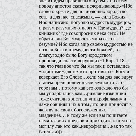
значит идем правильным путем…поэтому
поводу апостол сказал исчерпывающе,-«Ибо
слово о кресте для погибающих юродство
есть, а для нас, спасаемых, — сила Божия.
Ибо написано: погублю мудрость мудрецов,
и разум разумных отвергну. Где мудрец? где
книжник? где совопросник века сего? Не
обратил ли Бог мудрость мира сего в
безумие? Ибо когда мир своею мудростью не
познал Бога в премудрости Божией, то
благоугодно было Богу юродством
проповеди спасти верующих»1 Кор. 1:18…
так что главное что бы мы так и оставались
«идиотами»для тех кто противиться Богу и
коверкает Его Слово…если мы для вас вдруг
станем преисполненными мудрости…то
горе нам…потому как это означало что бы
мы уподобились вам…римляне язычники
тоже считали христиан «никрофилами» и
даже обвиняли их в том ,что они приносят в
жертву на своих богослужениях
младенцев… к тому же если вы почитаете
память своих предков и приходите к ним на
могилу..так это как..некрофилия…как то так
батенька)))……