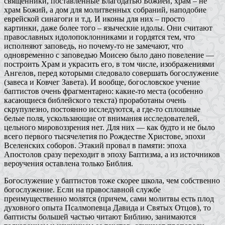
священники, поставленные Благодатью Божией, храм – не
храм Божий, а дом для молитвенных собраний, наподобие
еврейской синагоги и т.д. И иконы для них – просто
картинки, даже более того – языческие идолы. Они считают
православных идолопоклонниками и гордятся тем, что
исполняют заповедь, но почему-то не замечают, что
одновременно с заповедью Моисею было дано повеление —
построить Храм и украсить его, в том числе, изображениями
Ангелов, перед которыми следовало совершать богослужение
(завеса и Ковчег Завета). И вообще, богословское учение
баптистов очень фрагментарно: какие-то места (особенно
касающиеся библейского текста) проработаны очень
скрупулезно, постоянно исследуются, а где-то сплошные
белые поля, ускользающие от внимания исследователей,
цельного мировоззрения нет. Для них — как будто и не было
всего первого тысячелетия по Рождестве Христове, эпохи
Вселенских соборов. Этакий провал в памяти: эпоха
Апостолов сразу переходит в эпоху Баптизма, а из источников
вероучения оставлена только Библия.
Богослужение у баптистов тоже скорее школа, чем собственно
богослужение. Если на православной службе
преимущественно молятся (причем, сами молитвы есть плод
духовного опыта Псалмопевца Давида и Святых Отцов), то
баптисты большей частью читают Библию, занимаются