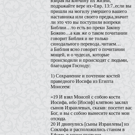
взирая на кончину их жизни,
подражайте вере их»Евр. 13:7..если вы
пришли на могилу умершего вашего
наставника или своего предка,значит
ли это что вы поступили вопреки
Библии…то есть во преки Закону
Божию…а как же о таком почитании
говорит Библия и не только
синодального перевода..читаем…
а Библия ясно говорит о почитании
мощей, и о чудесах, которые
происходили и происходят с людьми,
благодаря Господу:
1) Сохранение и почтение костей
праведного Иосифа из Египта
Моисеем:
«19 И взял Моисей с собою кости
Иосифа, ибо [Иосиф] клятвою заклял
сынов Израилевых, сказав: посетит вас
Бог, и вы с собою вынесите кости мои
отсюда.
20 И двинулись [сыны Израилевы] из
Сокхофа и расположились станом в
Ефаме, в конце пустыни.