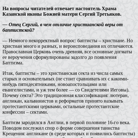
На вопросы читателей отвечает настоятель Храма
Казанской иконы Божией матери Сергий Третьяков.
— Отец Сергий, в чем отличие христианской веры от
баптистской?
— Немного некорректный вопрос: баптисты – христиане. Но
христиан много и разных, и вероисповедания их отличаются.
Православная Церковь очень древняя, все основные догматы
ее вероучения сформулированы задолго до появления
Баптизма.
Итак, баптисты – это христианская секта из числа самых
старых и основательных (не стоит сравнивать их с какими-
нибудь пятидесятниками, новоапостольцами или
евангелистами, и уж тем более — со Свидетелями Иеговы).
Почему секта? Это традиционная классификация: лютеран,
англикан, кальвинистов и реформатов принято называть
протестантскими церквами, остальные протестантские
конфессии – сектами.
Баптизм зародился в Англии, в первой половине 16-го века.
Поводом послужил спор о форме совершения таинства
Крещения: англикане (в среде которых и появились баптисты)