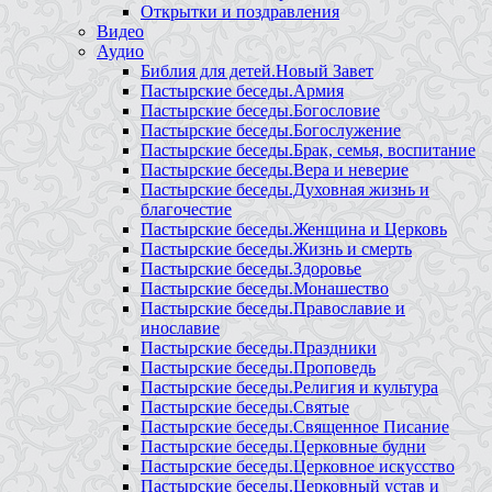
Открытки и поздравления
Видео
Аудио
Библия для детей.Новый Завет
Пастырские беседы.Армия
Пастырские беседы.Богословие
Пастырские беседы.Богослужение
Пастырские беседы.Брак, семья, воспитание
Пастырские беседы.Вера и неверие
Пастырские беседы.Духовная жизнь и
благочестие
Пастырские беседы.Женщина и Церковь
Пастырские беседы.Жизнь и смерть
Пастырские беседы.Здоровье
Пастырские беседы.Монашество
Пастырские беседы.Православие и
инославие
Пастырские беседы.Праздники
Пастырские беседы.Проповедь
Пастырские беседы.Религия и культура
Пастырские беседы.Святые
Пастырские беседы.Священное Писание
Пастырские беседы.Церковные будни
Пастырские беседы.Церковное искусство
Пастырские беседы.Церковный устав и