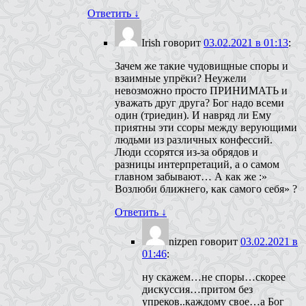
Ответить
↓
Irish
говорит
03.02.2021 в 01:13
:
Зачем же такие чудовищные споры и
взаимные упрёки? Неужели
невозможно просто ПРИНИМАТЬ и
уважать друг друга? Бог надо всеми
один (триедин). И навряд ли Ему
приятны эти ссоры между верующими
людьми из различных конфессий.
Люди ссорятся из-за обрядов и
разницы интерпретаций, а о самом
главном забывают… А как же :»
Возлюби ближнего, как самого себя» ?
Ответить
↓
nizpen
говорит
03.02.2021 в
01:46
:
ну скажем…не споры…скорее
дискуссия…притом без
упреков..каждому свое…а Бог