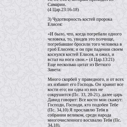
Самарии.
(4 Цар.23:16-18)
3) Чудотворность костей пророка
Елисея:
«И было, что, когда погребали одного
человека, то, увидев это полчище,
погребавшие бросили того человека в
гроб Елисеев; и он при падении своем
коснулся костей Елисея, и ожил, и
встал на ноги свои.» (4 Цар.13:21)
Еще несколько цитат из Ветхого
Завета:
Много скорбей у праведного, и от всех
их избавит его Господь. Он хранит все
кости его; ни одна из них не
сокрушится (Пс. 33, 20-21). далее царь
Давид говорит: Все кости мои скажут:
Господи, Господи, кто подобен Тебе
(Пс. 34,10) Я прославлю Тебя в
собрании великом, среди народа
многочисленного восхвалю Тебя (Пс.
34,18).