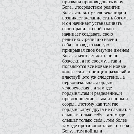
призвана проповедовать веру
Бога…посредством религии
Бога…но вот у человека порой
возникает желание стать богом…
и он начинает устанавливать
свои правила..свой закон…
начинает создавать свою
религию…религию имени
себя…правда зачастую
прикрывая свое безумие именем
Бога…начинает жить не по
божески, а по своему…так и
появляются все новые и новые
конфессии…принцип разделяй и
властвуй..это уж следствие…а
первоначальна…гордыня
человеческая…а там где
гордыня..там и разделение..и
превозношение…там и споры и
ссоры…потому как там где
гордыня..друг друга не слышат..а
слышат только себя…а там где
слышат только себя…тем более
там где противопоставляют себя
Богу…там войны и