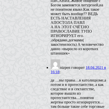
ПИСАНИЕ.Живое общение с
Богом заменяется литургией,на
не понятном языке.Как такое
может быть вообще?? ВЕДЬ
ЕСТЬ НАСТАВЛЕНИЯ
АПОСТОЛА ПАВЛ
А НА ЭТОТ СЧЁТ,НО
ПРАВОСЛАВИЕ ТУПО
ИГНОРИРУЕТ его.
,обрядами,догмами(
закостенелость) А человечество
давно «выросло из коротких
штанишек»
nizpen
говорит
18.04.2021 в
16:18
:
да …вы правы…в католицизме,а
потом и в протестантстве, а как
следствие и в сектантстве,
которое вышло из
протестантства…понятия
жертвы просто игнорируется…
там больше такие себе торговые