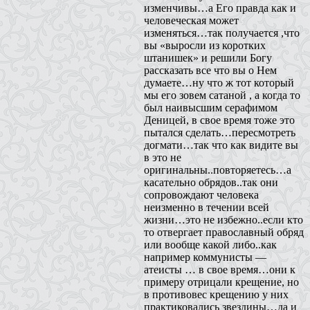
изменчивы…а Его правда как и
человеческая может
изменяться…так получается ,что
вы «выросли из коротких
штанишек» и решили Богу
рассказать все что вы о Нем
думаете…ну что ж тот который
мы его зовем сатаной , а когда то
был наивысшим серафимом
Деницей, в свое время тоже это
пытался сделать…пересмотреть
догмати…так что как видите вы
в это не
оригинальны..повторяетесь…а
касательно обрядов..так они
сопровождают человека
неизменно в течении всей
жизни…это не избежно..если кто
то отвергает православный обряд
или вообще какой либо..как
например коммунисты —
атеисты … в свое время…они к
примеру отрицали крещение, но
в противовес крещению у них
практиковались звездины…да и