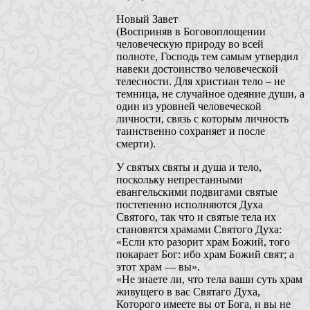
Новый Завет
(Восприняв в Боговоплощении
человеческую природу во всей
полноте, Господь тем самым утвердил
навеки достоинство человеческой
телесности. Для христиан тело – не
темница, не случайное одеяние души, а
один из уровней человеческой
личности, связь с которым личность
таинственно сохраняет и после
смерти).
У святых святы и душа и тело,
поскольку непрестанными
евангельскими подвигами святые
постепенно исполняются Духа
Святого, так что и святые тела их
становятся храмами Святого Духа:
«Если кто разорит храм Божий, того
покарает Бог: ибо храм Божий свят; а
этот храм — вы».
«Не знаете ли, что тела ваши суть храм
живущего в вас Святаго Духа,
Которого имеете вы от Бога, и вы не