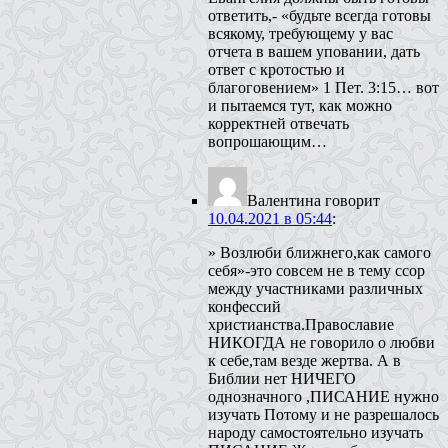
ответить,- «будьте всегда готовы
всякому, требующему у вас
отчета в вашем уповании, дать
ответ с кротостью и
благоговением» 1 Пет. 3:15… вот
и пытаемся тут, как можно
корректней отвечать
вопрошающим…
Валентина
говорит
10.04.2021 в 05:44
:
» Возлюби ближнего,как самого
себя»-это совсем не в тему ссор
между участниками различных
конфессий
христианства.Православие
НИКОГДА не говорило о любви
к себе,там везде жертва. А в
Библии нет НИЧЕГО
однозначного ,ПИСАНИЕ нужно
изучать Потому и не разрешалось
народу самостоятельно изучать