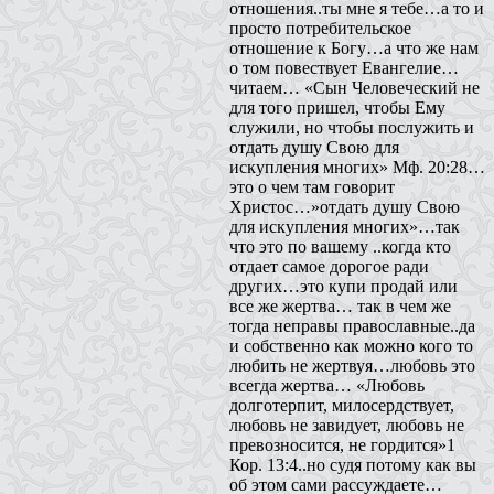
отношения..ты мне я тебе…а то и
просто потребительское
отношение к Богу…а что же нам
о том повествует Евангелие…
читаем… «Сын Человеческий не
для того пришел, чтобы Ему
служили, но чтобы послужить и
отдать душу Свою для
искупления многих» Мф. 20:28…
это о чем там говорит
Христос…»отдать душу Свою
для искупления многих»…так
что это по вашему ..когда кто
отдает самое дорогое ради
других…это купи продай или
все же жертва… так в чем же
тогда неправы православные..да
и собственно как можно кого то
любить не жертвуя…любовь это
всегда жертва… «Любовь
долготерпит, милосердствует,
любовь не завидует, любовь не
превозносится, не гордится»1
Кор. 13:4..но судя потому как вы
об этом сами рассуждаете…