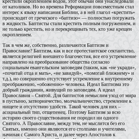
крестили окроплением водой, этот обычай они унаследовали
от католиков. Но во времена Реформации повсеместным стал
интерес к языку написания Библии, а в ней глагол «крестить»
происходит от греческого «баптизо» — полностью погружать
в жидкость. Баптисты стали крестить полным погружением, и
не только крестить, но и перекрещивать тех, кто уже крещен
окроплением.
Так в чем же, собственно, различаются Баптизм и
Православие? Баптизм, как и все протестантское сектантство,
является религией внешнего благочестия, все его устремление
направлено на преобразование общества согласно
социальным евангельским заповедям (таким, как «не укради»,
«почитай отца и мать», «не завидуй», «помогай ближнему» и
т.д.), но совершенно отсутствует устремление к внутреннему
преображению, «обожению» человека. Идеал Баптизма это
добрый гражданин, живущий по заповедям. А идеал
Православия – Святой. Для баптистов немыслим уход от мира
в пустыню, затворничество, молчальничество, стремление к
нищете и отсутствию удобств. Такой человек для них –
асоциальный тип, отщепенец. Поэтому Баптизм за всю
историю своего существования не породил ни одного
Святого. А Православие, между тем, не мыслится без его
Святых, именно они являются его столпами и учителями,
начиная с Самого Христа, и далее через Апостолов к