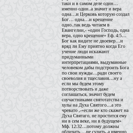
таки и в самом деле один…
именно один..а значит и вера
одна…и Церковь которую создал
Бог… одна…и крещение
одно..так ведь читаем в
Евангелии,- «один Господь, одна
вера, одно крещение» Еф. 4:5…
Бог как видите не двоевер…и
вряд ли Ему приятно когда Его
учение люди искажают
придуманными
интерпретациями, выдуманные
человеком дабы подстроить Бога
по свои нужды…ради своего
своеволия и тщеславия…ну а
если мы будем этому
потворствовать и даже
соглашаться, значит будем
соучастниками святотатства и
хулы на Духа Святого…а это
чревато ,-«если же кто скажет на
Духа Святаго, не простится ему
ни в сем веке, ни в будущем»
Мф. 12:32…потому должны
обличать …не судить..а именно