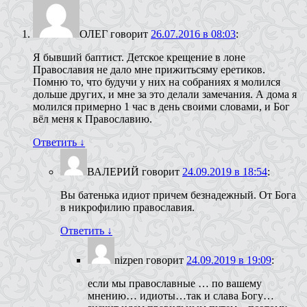
ОЛЕГ
говорит
26.07.2016 в 08:03
:
Я бывший баптист. Детское крещение в лоне
Православия не дало мне прижитьсяму еретиков.
Помню то, что будучи у них на собраниях я молился
дольше других, и мне за это делали замечания. А дома я
молился примерно 1 час в день своими словами, и Бог
вёл меня к Православию.
Ответить
↓
ВАЛЕРИЙ
говорит
24.09.2019 в 18:54
:
Вы батенька идиот причем безнадежный. От Бога
в никрофилию православия.
Ответить
↓
nizpen
говорит
24.09.2019 в 19:09
:
если мы православные … по вашему
мнению… идиоты…так и слава Богу…