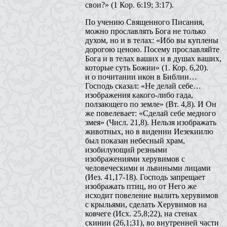
свои?» (1 Кор. 6:19; 3:17).
По учению Священного Писания,
можно прославлять Бога не только
духом, но и в телах: «Ибо вы куплены
дорогою ценою. Посему прославляйте
Бога и в телах ваших и в душах ваших,
которые суть Божии» (1. Кор. 6,20).
и о почитании икон в Библии…
Господь сказал: «Не делай себе…
изображения какого-либо гада,
ползающего по земле» (Вт. 4,8). И Он
же повелевает: «Сделай себе медного
змея» (Числ. 21,8). Нельзя изображать
животных, но в видении Иезекиилю
был показан небесный храм,
изобилующий резными
изображениями херувимов с
человеческими и львиными лицами
(Иез. 41,17-18). Господь запрещает
изображать птиц, но от Него же
исходит повеление вылить херувимов
с крыльями, сделать Херувимов на
ковчеге (Исх. 25,8;22), на стенах
скинии (26,1;31), во внутренней части