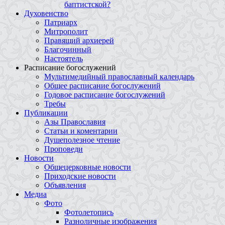
баптистской?
Духовенство
Патриарх
Митрополит
Правящий архиерей
Благочинный
Настоятель
Расписание богослужений
Мультимедийный православный календарь
Общее расписание богослужений
Годовое расписание богослужений
Требы
Публикации
Азы Православия
Статьи и коментарии
Душеполезное чтение
Проповеди
Новости
Общецерковные новости
Приходские новости
Объявления
Медиа
Фото
Фотолетопись
Разноличные изображения