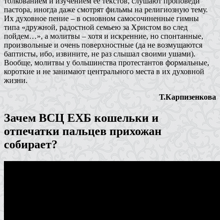
толкованием и изучением ее текстов, слушают проповеди
пастора, иногда даже смотрят фильмы на религиозную тему.
Их духовное пение – в основном самосочиненные гимны
типа «дружной, радостной семьею за Христом во след
пойдем…», а молитвы – хотя и искренние, но спонтанные,
произвольные и очень поверхностные (да не возмущаются
баптисты, ибо, извините, не раз слышал своими ушами).
Вообще, молитвы у большинства протестантов формальные,
короткие и не занимают центрального места в их духовной
жизни.
Т.Карпизенкова
Зачем ВСЦ ЕХБ кошельки и
отпечатки пальцев прихожан
собирает?