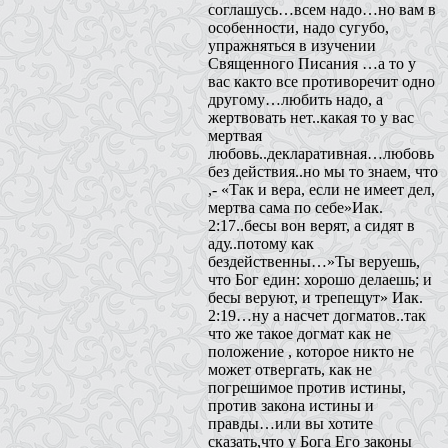
соглашусь…всем надо…но вам в
особенности, надо сугубо,
упражняться в изучении
Священного Писания …а то у
вас както все противоречит одно
другому…любить надо, а
жертвовать нет..какая то у вас
мертвая
любовь..декларативная…любовь
без действия..но мы то знаем, что
,- «Так и вера, если не имеет дел,
мертва сама по себе»Иак.
2:17..бесы вон верят, а сидят в
аду..потому как
бездейственны…»Ты веруешь,
что Бог един: хорошо делаешь; и
бесы веруют, и трепещут» Иак.
2:19…ну а насчет догматов..так
что же такое догмат как не
положение , которое никто не
может отвергать, как не
погрешимое против истины,
против закона истины и
правды…или вы хотите
сказать,что у Бога Его законы