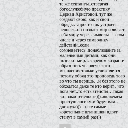
те же сектанты..отвергая
богослужебную практику
Церкви Христовой, тут же
создают свою, как и свои
обряды…просто так устроен
человек..он познает мир и являет
себя миру через символы…в том
числе и через символику
действий..если
сомневаетесь..понаблюдайте за
маленькими детьми, как они
познают мир…в зрелом возрасте
образность человеческого
мышления только усложняется…
потому обряд это проповедь того
во что ты веришь…и без этого не
обходятся даже те кто верит , что
Бога нет..то есть атеисты…такая
вот закостенелость)))..включаем
простую логику..и будет вам…
движуха)))…и те самые
коротенькие штанишки вдруг
станут в самый раз)))