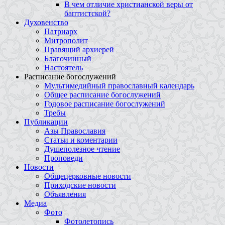
В чем отличие христианской веры от
баптистской?
Духовенство
Патриарх
Митрополит
Правящий архиерей
Благочинный
Настоятель
Расписание богослужений
Мультимедийный православный календарь
Общее расписание богослужений
Годовое расписание богослужений
Требы
Публикации
Азы Православия
Статьи и коментарии
Душеполезное чтение
Проповеди
Новости
Общецерковные новости
Приходские новости
Объявления
Медиа
Фото
Фотолетопись