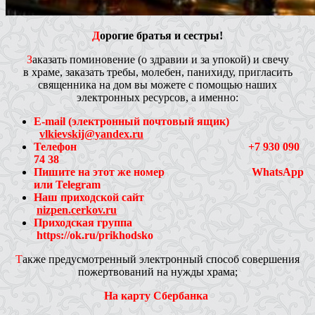
Д
орогие братья и сестры!
З
аказать поминовение (о здравии и за упокой) и свечу
в храме, заказать требы, молебен, панихиду, пригласить
священника на дом вы можете с помощью наших
электронных ресурсов, а именно:
E-mail (электронный почтовый ящик)
vlkievskij@yandex.ru
Телефон +7 930 090
74 38
Пишите на этот же номер WhatsApp
или
Telegram
Наш приходской сайт
nizpen.cerkov.ru
Приходская группа
https://ok.ru/prikhodsko
Т
акже предусмотренный электронный способ совершения
пожертвований на нужды храма;
На карту Сбербанка