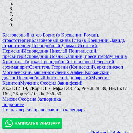
Благоверный князь Борис (в Крещении Роман),
страстотерпец
Благоверный князь Глеб (в Крещении Давид),
страстотерпец
Преподобный Далмат Исетский,
Пермский
Исповедник Николай Понгильский,
пресвитер
Исповедник Иоанн Калинин, пресвитер
Мученица
Христина Тирская
Преподобный Поликарп Печерский,
архимандрит
Святитель Георгий (Конисский), архиепископ
Могилевский
Священномученик Алфей Корбанский,
диакон
Преподобный Боголеп Черноярский
Мученик
Капитон
Мученик Феофил Закинфский
Лк.21:12–19, 2Кор.1:1-7, Мф.21:43–46, Рим.8:28–39, Ин.15:17–
16:2, 2Кор.6:1-10, Лк.7:36–50
Мысли Феофана Затворника
подробнее
Полная версия православного календаря