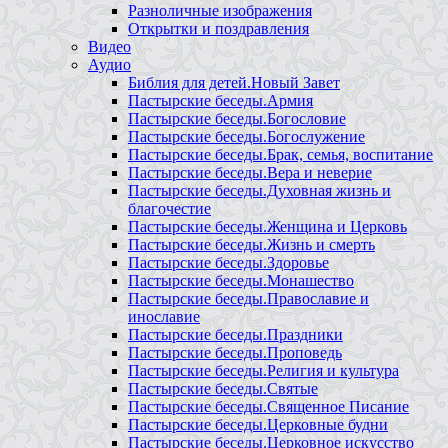
Разноличные изображения
Открытки и поздравления
Видео
Аудио
Библия для детей.Новый Завет
Пастырские беседы.Армия
Пастырские беседы.Богословие
Пастырские беседы.Богослужение
Пастырские беседы.Брак, семья, воспитание
Пастырские беседы.Вера и неверие
Пастырские беседы.Духовная жизнь и
благочестие
Пастырские беседы.Женщина и Церковь
Пастырские беседы.Жизнь и смерть
Пастырские беседы.Здоровье
Пастырские беседы.Монашество
Пастырские беседы.Православие и
инославие
Пастырские беседы.Праздники
Пастырские беседы.Проповедь
Пастырские беседы.Религия и культура
Пастырские беседы.Святые
Пастырские беседы.Священное Писание
Пастырские беседы.Церковные будни
Пастырские беседы.Церковное искусство