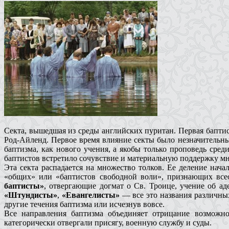
Секта, вышедшая из среды английских пуритан. Первая баптист
Род-Айленд. Первое время влияние секты было незначительны
баптизма, как нового учения, а якобы только проповедь сре
баптистов встретило сочувствие и материальную поддержку м
Эта секта распадается на множество толков. Ее деление нач
«общих» или «баптистов свободной воли», признающих вс
баптисты»
, отвергающие догмат о Св. Троице, учение об ад
«Штундисты»
,
«Евангелисты»
— все это названия различных
другие течения баптизма или исчезнув вовсе.
Все направления баптизма объединяет отрицание возможно
категорически отвергали присягу, военную службу и суды.