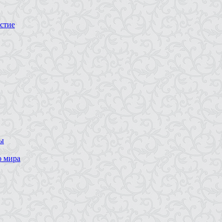
стие
ны
о мира