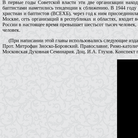
В первые годы Советской власти эти две организации нахо
баптистами наметились тенденции к сближению. В 1944 году
христиан и баптистов (ВСЕХБ), через год к ним присоединила
Москве, сеть организаций в республиках и областях, входит
России в настоящее время превышает шестьсот тысяч человек,
человек.
(При написании этой главы использовались следующие изда
Прот. Митрофан Зноско-Боровский. Православие, Римо-католич
Московская Духовная Семинария. Доц. И.А. Глухов. Конспект по