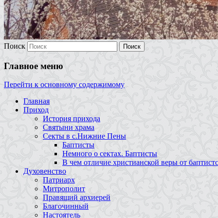
Поиск
Главное меню
Перейти к основному содержимому
Главная
Приход
История прихода
Святыни храма
Секты в с.Нижние Пены
Баптисты
Немного о сектах. Баптисты
В чем отличие христианской веры от баптист
Духовенство
Патриарх
Митрополит
Правящий архиерей
Благочинный
Настоятель