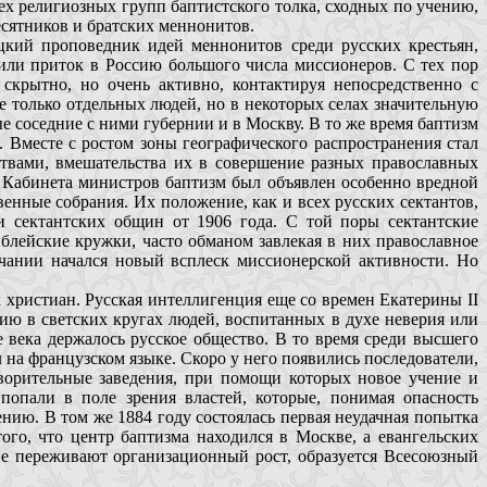
ех религиозных групп баптистского толка, сходных по учению,
есятников и братских меннонитов.
цкий проповедник идей меннонитов среди русских крестьян,
или приток в Россию большого числа миссионеров. С тех пор
скрытно, но очень активно, контактируя непосредственно с
е только отдельных людей, но в некоторых селах значительную
е соседние с ними губернии и в Москву. В то же время баптизм
. Вместе с ростом зоны географического распространения стал
ствами, вмешательства их в совершение разных православных
 Кабинета министров баптизм был объявлен особенно вредной
енные собрания. Их положение, как и всех русских сектантов,
и сектантских общин от 1906 года. С той поры сектантские
блейские кружки, часто обманом завлекая в них православное
чании начался новый всплеск миссионерской активности. Но
 христиан. Русская интеллигенция еще со времен Екатерины II
ию в светских кругах людей, воспитанных в духе неверия или
 века держалось русское общество. В то время среди высшего
 на французском языке. Скоро у него появились последователи,
творительные заведения, при помощи которых новое учение и
попали в поле зрения властей, которые, понимая опасность
нию. В том же 1884 году состоялась первая неудачная попытка
го, что центр баптизма находился в Москве, а евангельских
ане переживают организационный рост, образуется Всесоюзный