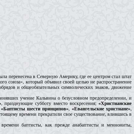
была перенесена в Северную Америку, где ее центром стал штат
ого союза», который объявил своей целью не распространение
 обрядов и общеобязательных символических знаков, движение
принявших учение Кальвина о безусловном предопределении, и
»
, празднующие субботу вместо воскресения;
«Христианские
,
«Баптисты шести принципов»
,
«Евангельские христиане»
,
стоящему времени прекратили свое существование, влившись в
о времени баптисты, как прежде анабаптисты и меннониты,