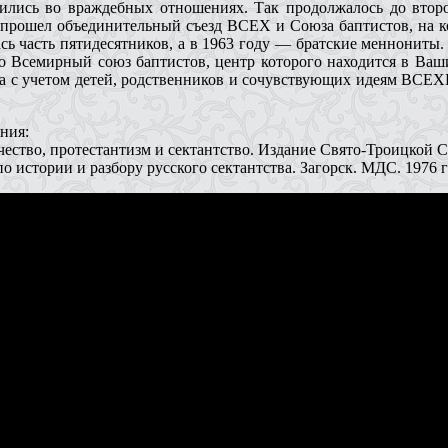
дились во враждебных отношениях. Так продолжалось до втор
 прошел объединительный съезд ВСЕХ и Союза баптистов, на к
сь часть пятидесятников, а в 1963 году — братские меннониты.
 во Всемирный союз баптистов, центр которого находится в В
 а с учетом детей, родственников и сочувствующих идеям ВСЕХ
ния:
ество, протестантизм и сектантство. Издание Свято-Троицкой С
 истории и разбору русского сектантства. Загорск. МДС. 1976 г