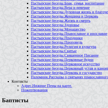
Пастырские беседы.Брак, семья, воспитание
Пастырские беседы.Вера и неверие
Пастырские беседы.Духовная жизнь и благоче
Пастырские беседы.Женщина и Церковь
Пастырские беседы.Жизнь и смерть
Пастырские беседы.Здоровье
Пастырские беседы.Монашество
Пастырские беседы.Православие и инославие
Пастырские беседы.Праздники
Пастырские беседы.Проповедь
Пастырские беседы.Религия и культура
Пастырские беседы.Святые
Пастырские беседы.Священное Писание
Пастырские беседы.Церковные будни
Пастырские беседы.Церковное искусство
Пастырские беседы.Церковный устав и кано
Пастырские беседы.Церковь и государство
Паломник.Рассказы о святынях православног
Контакты
Адрес.Нижние Пены на карте.
Пожертвования
Баптисты