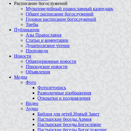
Расписание богослужений
Мультимедийный православный календарь
Общее расписание богослужений
Годовое расписание богослужений
Требы
Публикации
Азы Православия
Статьи и коментарии
Душеполезное чтение
Проповеди
Новости
Общецерковные новости
Приходские новости
Объявления
Медиа
Фото
Фотолетопись
Разноличные изображения
Открытки и поздравления
Видео
Аудио
Библия для детей.Новый Завет
Пастырские беседы.Армия
Пастырские беседы.Богословие
Пастырские беседы.Богослужение