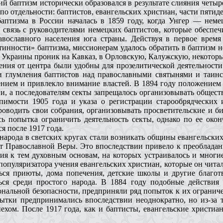
 баптизм исторически образовался в результате слияния четыр
о отдельности: баптистов, евангельских христиан, части пятид
баптизма в России началась в 1859 году, когда Унгер — неме
 связь с руководителями немецких баптистов, которые обеспеч
авославного населения юга страны. Действуя в первое время 
тинности» баптизма, миссионерам удалось обратить в баптизм н
га Украины проник на Кавказ, в Орловскую, Калужскую, некоторы
ения от центра были удобны для прозелитической деятельности
аи глумления баптистов над православными святынями и таин
лением и привлекло внимание властей. В 1894 году положением
, а последователям секты запрещалось организовывать обществ
рпимости 1905 года и указа о регистрации старообрядческих 
роводить свои собрания, организовывать просветительские и би
ь попытка ограничить деятельность секты, однако по ее окон
я после 1917 года.
народа в светских кругах стали возникать общины евангельских
т Православной Веры. Это впоследствии привело к преобладан
ия к тем духовным основам, на которых устраивалось и многие
популяризатора учения евангельских христиан, которые он читал
ться приюты, дома попечения, детские школы и другие благо
ся среди простого народа. В 1884 году подобные действия 
нальной безопасности, предприняли ряд попыток к их ограниче
ытки предпринимались впоследствии неоднократно, но из-за то
спехом. После 1917 года, как и баптисты, евангельские христи