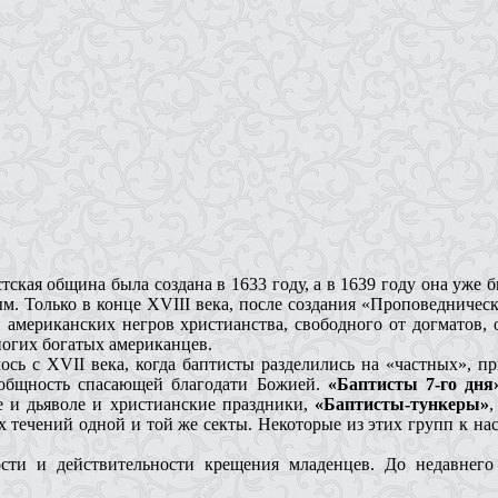
ская община была создана в 1633 году, а в 1639 году она уже 
м. Только в конце XVIII века, после создания «Проповедническ
ди американских негров христианства, свободного от догматов,
ногих богатых американцев.
алось с XVII века, когда баптисты разделились на «частных», 
еобщность спасающей благодати Божией.
«Баптисты 7-го дня
е и дьяволе и христианские праздники,
«Баптисты-тункеры»
 течений одной и той же секты. Некоторые из этих групп к на
сти и действительности крещения младенцев. До недавнег