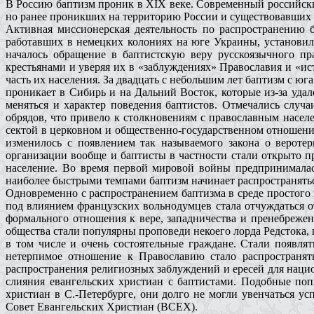
В Россию баптизм проник в XIX веке. Современный российский
но ранее проникших на территорию России и существовавших п
Активная миссионерская деятельность по распространению 
работавших в немецких колониях на юге Украины, установил
началось обращение в баптистскую веру русскоязычного пр
крестьянами и уверяя их в «заблуждениях» Православия и «ис
часть их населения. За двадцать с небольшим лет баптизм с ю
проникает в Сибирь и на Дальний Восток, которые из-за удал
меняться и характер поведения баптистов. Отмечались случ
обрядов, что привело к столкновениям с православным насе
сектой в церковном и общественно-государственном отношении
изменилось с появлением так называемого закона о вероте
организации вообще и баптисты в частности стали открыто п
население. Во время первой мировой войны предпринималас
наиболее быстрыми темпами баптизм начинает распространятьс
Одновременно с распространением баптизма в среде простого 
под влиянием французских вольнодумцев стала отчуждаться о
формального отношения к вере, западничества и пренебрежен
общества стали популярны проповеди некоего лорда Редстока, 
в том числе и очень состоятельные граждане. Стали появля
нетерпимое отношение к Православию стало распространять
распространения религиозных заблуждений и ересей для нацио
слияния евангельских христиан с баптистами. Подобные поп
христиан в С.-Петербурге, они долго не могли увенчаться у
Совет Евангельских Христиан (ВСЕХ).