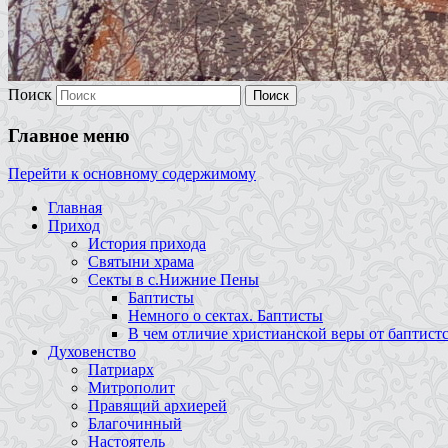
Поиск
Главное меню
Перейти к основному содержимому
Главная
Приход
История прихода
Святыни храма
Секты в с.Нижние Пены
Баптисты
Немного о сектах. Баптисты
В чем отличие христианской веры от баптист
Духовенство
Патриарх
Митрополит
Правящий архиерей
Благочинный
Настоятель