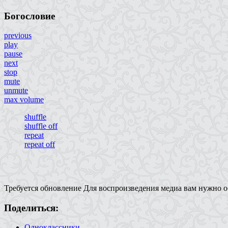
Богословие
previous
play
pause
next
stop
mute
unmute
max volume
shuffle
shuffle off
repeat
repeat off
Требуется обновление
Для воспроизведения медиа вам нужно об
Поделиться:
Одноклассники