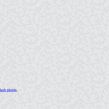
lash plugin
.