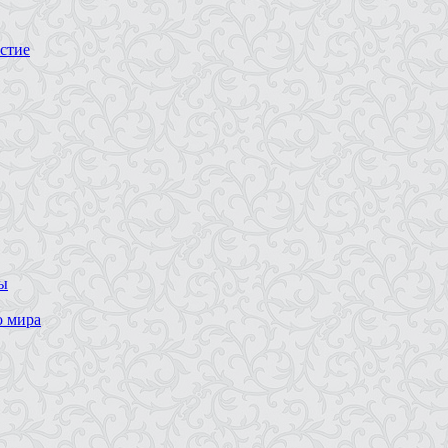
стие
ны
о мира