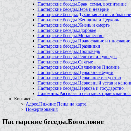
Пастырские беседы.Брак, семья, воспитание
Пастырские беседы.Вера и неверие
Пастырские беседы.Духовная жизнь и благоче
Пастырские беседы.Женщина и Церковь
Пастырские беседы.Жизнь и смерть
Пастырские беседы.Здоровье
Пастырские беседы.Монашество
Пастырские беседы.Православие и инославие
Пастырские беседы.Праздники
Пастырские беседы.Проповедь
Пастырские беседы.Религия и культура
Пастырские беседы.Святые
Пастырские беседы.Священное Писание
Пастырские беседы.Церковные будни
Пастырские беседы.Церковное искусство
Пастырские беседы.Церковный устав и кано
Пастырские беседы.Церковь и государство
Паломник.Рассказы о святынях православног
Контакты
Адрес.Нижние Пены на карте.
Пожертвования
Пастырские беседы.Богословие