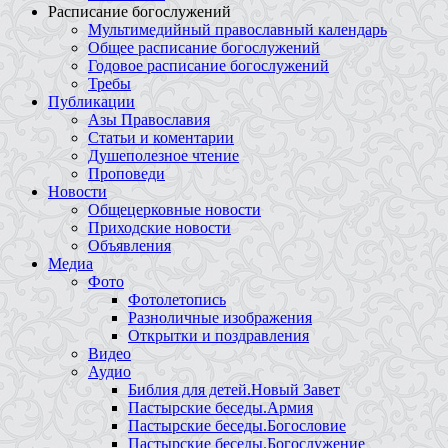
Расписание богослужений
Мультимедийный православный календарь
Общее расписание богослужений
Годовое расписание богослужений
Требы
Публикации
Азы Православия
Статьи и коментарии
Душеполезное чтение
Проповеди
Новости
Общецерковные новости
Приходские новости
Объявления
Медиа
Фото
Фотолетопись
Разноличные изображения
Открытки и поздравления
Видео
Аудио
Библия для детей.Новый Завет
Пастырские беседы.Армия
Пастырские беседы.Богословие
Пастырские беседы.Богослужение