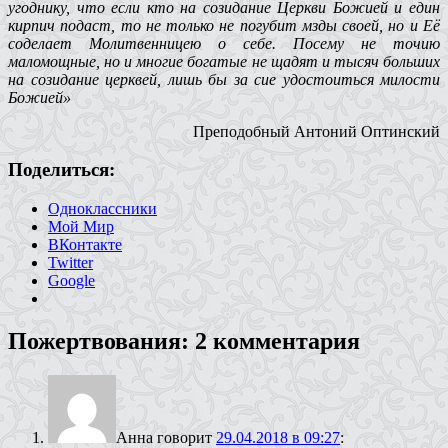
угоднику, что если кто на созидание Церкви Божией и един
кирпич подаст, то не только не погубит мзды своей, но и Её
соделает Молитвенницею о себе. Посему не точию
маломощные, но и многие богатые не щадят и тысяч больших
на созидание церквей, лишь бы за сие удостоиться милости
Божией»
Преподобный Антоний Оптинский
Поделиться:
Одноклассники
Мой Мир
ВКонтакте
Twitter
Google
Пожертвования
: 2 комментария
Анна
говорит
29.04.2018 в 09:27
: