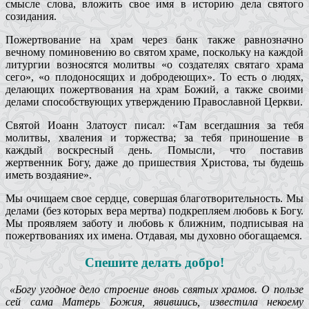
смысле слова, вложить свое имя в историю дела святого
созидания.
Пожертвование на храм через банк также равнозначно
вечному поминовению во святом храме, поскольку на каждой
литургии возносятся молитвы «о создателях святаго храма
сего», «о плодоносящих и добродеющих». То есть о людях,
делающих пожертвования на храм Божий, а также своими
делами способствующих утверждению Православной Церкви.
Святой Иоанн Златоуст писал: «Там всегдашния за тебя
молитвы, хваления и торжества; за тебя приношение в
каждый воскресный день. Помысли, что поставив
жертвенник Богу, даже до пришествия Христова, ты будешь
иметь воздаяние».
Мы очищаем свое сердце, совершая благотворительность. Мы
делами (без которых вера мертва) подкрепляем любовь к Богу.
Мы проявляем заботу и любовь к ближним, подписывая на
пожертвованиях их имена. Отдавая, мы духовно обогащаемся.
Спешите делать добро!
«Богу угодное дело строение вновь святых храмов. О пользе
сей сама Матерь Божия, явившись, известила некоему