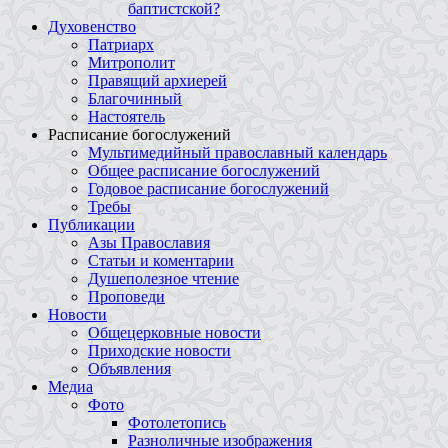
баптистской?
Духовенство
Патриарх
Митрополит
Правящий архиерей
Благочинный
Настоятель
Расписание богослужений
Мультимедийный православный календарь
Общее расписание богослужений
Годовое расписание богослужений
Требы
Публикации
Азы Православия
Статьи и коментарии
Душеполезное чтение
Проповеди
Новости
Общецерковные новости
Приходские новости
Объявления
Медиа
Фото
Фотолетопись
Разноличные изображения