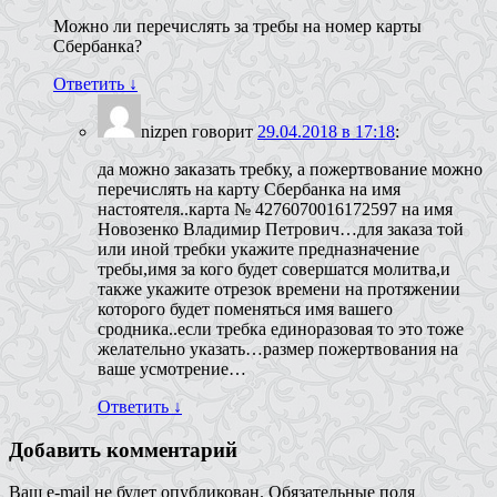
Можно ли перечислять за требы на номер карты
Сбербанка?
Ответить
↓
nizpen
говорит
29.04.2018 в 17:18
:
да можно заказать требку, а пожертвование можно
перечислять на карту Сбербанка на имя
настоятеля..карта № 4276070016172597 на имя
Новозенко Владимир Петрович…для заказа той
или иной требки укажите предназначение
требы,имя за кого будет совершатся молитва,и
также укажите отрезок времени на протяжении
которого будет поменяться имя вашего
сродника..если требка единоразовая то это тоже
желательно указать…размер пожертвования на
ваше усмотрение…
Ответить
↓
Добавить комментарий
Ваш e-mail не будет опубликован.
Обязательные поля