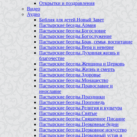
Открытки и поздравления
Видео
Аудио
Библия для детей.Новый Завет
Пастырские беседы.Армия
Пастырские беседы.Богословие
Пастырские беседы.Богослужение
Пастырские беседы.Брак, семья, воспитание
Пастырские беседы.Вера и неверие
Пастырские беседы.Духовная жизнь и
благочестие
Пастырские беседы.Женщина и Церковь
Пастырские беседы.Жизнь и смерть
Пастырские беседы.Здоровье
Пастырские беседы.Монашество
Пастырские беседы.Православие и
инославие
Пастырские беседы.Праздники
Пастырские беседы.Проповедь
Пастырские беседы.Религия и культура
Пастырские беседы.Святые
Пастырские беседы.Священное Писание
Пастырские беседы.Церковные будни
Пастырские беседы.Церковное искусство
Пастырские беседы.Церковный устав и