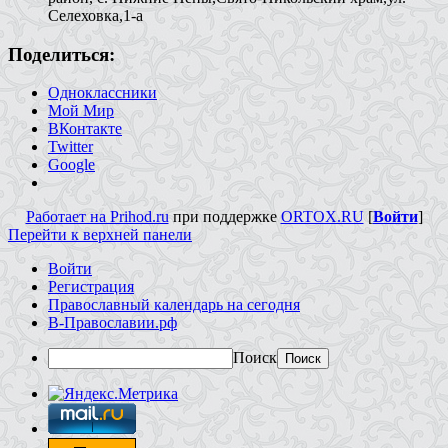
Селеховка,1-а
Поделиться:
Одноклассники
Мой Мир
ВКонтакте
Twitter
Google
Работает на Prihod.ru
при поддержке
ORTOX.RU
[
Войти
]
Перейти к верхней панели
Войти
Регистрация
Православный календарь на сегодня
В-Православии.рф
Поиск