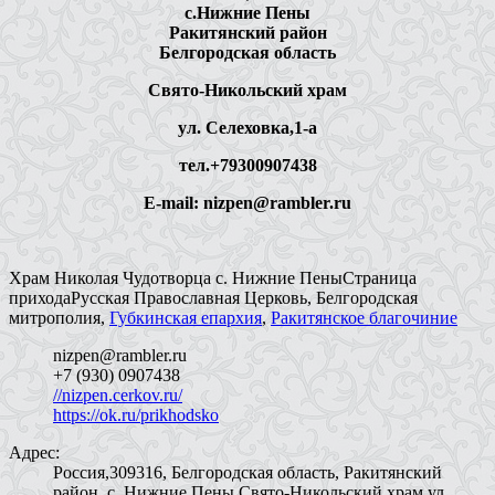
c.Нижние Пены
Ракитянский район
Белгородская область
Свято-Никольский храм
ул. Селеховка,1-а
тел.+79300907438
E-mail: nizpen@rambler.ru
Храм Николая Чудотворца с. Нижние Пены
Страница
прихода
Русская Православная Церковь, Белгородская
митрополия,
Губкинская епархия
,
Ракитянское благочиние
nizpen@rambler.ru
+7 (930) 0907438
//nizpen.cerkov.ru/
https://ok.ru/prikhodsko
Адрес:
Россия,309316, Белгородская область, Ракитянский
район, с. Нижние Пены,Свято-Никольский храм,ул.