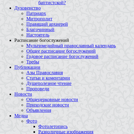
баптистской?
Духовенство
Патриарх
Митрополит
Правящий архиерей
Благочинный
Настоятель
Расписание богослужений
Мультимедийный православный календарь
Общее расписание богослужений
Годовое расписание богослужений
Требы
Публикации
Азы Православия
Статьи и коментарии
Душеполезное чтение
Проповеди
Новости
Общецерковные новости
Приходские новости
Объявления
Медиа
Фото
Фотолетопись
Разноличные изображения