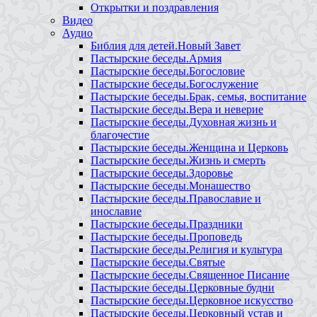
Открытки и поздравления
Видео
Аудио
Библия для детей.Новый Завет
Пастырские беседы.Армия
Пастырские беседы.Богословие
Пастырские беседы.Богослужение
Пастырские беседы.Брак, семья, воспитание
Пастырские беседы.Вера и неверие
Пастырские беседы.Духовная жизнь и
благочестие
Пастырские беседы.Женщина и Церковь
Пастырские беседы.Жизнь и смерть
Пастырские беседы.Здоровье
Пастырские беседы.Монашество
Пастырские беседы.Православие и
инославие
Пастырские беседы.Праздники
Пастырские беседы.Проповедь
Пастырские беседы.Религия и культура
Пастырские беседы.Святые
Пастырские беседы.Священное Писание
Пастырские беседы.Церковные будни
Пастырские беседы.Церковное искусство
Пастырские беседы.Церковный устав и