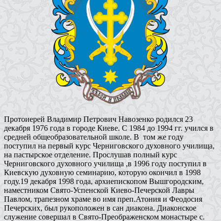
Протоиерей Владимир Петрович Навозенко родился 23
декабря 1976 года в городе Киеве. С 1984 до 1994 гг. учился в
средней общеобразовательной школе. В том же году
поступил на первый курс Черниговского духовного училища,
на пастырское отделение. Прослушав полный курс
Черниговского духовного училища ,в 1996 году поступил в
Киевскую духовную семинарию, которую окончил в 1998
году.19 декабря 1998 года, архиепископом Вышгородским,
наместником Свято-Успенской Киево-Печерской Лавры
Павлом, трапезном храме во имя преп.Атония и Феодосия
Печерских, был рукоположен в сан диакона. Диаконское
служение совершал в Свято-Преображенском монастыре с.