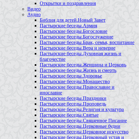
Открытки и поздравления
Видео
Аудио
Библия для детей.Новый Завет
Пастырские беседы.Армия
Пастырские беседы.Богословие
Пастырские беседы.Богослужение
Пастырские беседы.Брак, семья, воспитание
Пастырские беседы.Вера и неверие
Пастырские беседы.Духовная жизнь и
благочестие
Пастырские беседы.Женщина и Церковь
Пастырские беседы.Жизнь и смерть
Пастырские беседы.Здоровье
Пастырские беседы.Монашество
Пастырские беседы.Православие и
инославие
Пастырские беседы.Праздники
Пастырские беседы.Проповедь
Пастырские беседы.Религия и культура
Пастырские беседы.Святые
Пастырские беседы.Священное Писание
Пастырские беседы.Церковные будни
Пастырские беседы.Церковное искусство
Пастырские беседы.Церковный устав и