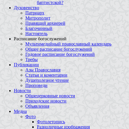
баптистской?
Духовенство
Патриарх
Митрополит
Правящий архиерей
Благочинный
Настоятель
Расписание богослужений
Мультимедийный православный календарь
Общее расписание богослужений
Годовое расписание богослужений
Требы
Публикации
Азы Православия
Статьи и коментарии
Душеполезное чтение
Проповеди
Новости
Общецерковные новости
Приходские новости
Объявления
Медиа
Фото
Фотолетопись
Разноличные изображения