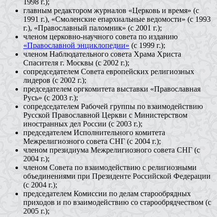
1998 г.);
главным редактором журналов «Церковь и время» (с
1991 г.), «Смоленские епархиальные ведомости» (с 1993
г.), «Православный паломник» (с 2001 г.);
членом церковно-научного совета по изданию
«Православной энциклопедии»
(с 1999 г.);
членом Наблюдательного совета Храма Христа
Спасителя г. Москвы (с 2002 г.);
сопредседателем Совета европейских религиозных
лидеров (с 2002 г.);
председателем оргкомитета выставки «Православная
Русь» (с 2003 г.);
сопредседателем Рабочей группы по взаимодействию
Русской Православной Церкви с Министерством
иностранных дел России (с 2003 г.);
председателем Исполнительного комитета
Межрелигиозного совета СНГ (с 2004 г.);
членом президиума Межрелигиозного совета СНГ (с
2004 г.);
членом Совета по взаимодействию с религиозными
объединениями при Президенте Российской Федерации
(с 2004 г.);
председателем Комиссии по делам старообрядных
приходов и по взаимодействию со старообрядчеством (с
2005 г.);