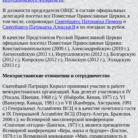
В должности председателя ОВЦС в составе официальных
делегаций посетил все Поместные Православные Церкви, в
том числе, сопровождал
Святейшего Патриарха Пимена
и
Святейшего Патриарха Алексия II
в их поездках за рубеж.
В качестве Предстоятеля Русской Православной Церкви
официально посетил Поместные Православные Церкви:
Константинопольскую (2009 г.), Александрийскую (2010 г.),
Антиохийскую (2011 г.), Иерусалимскую (2012 г.), Болгарскую
(2012 г.), Кипрскую (2012 г.), Польскую (2012 г.), Элладскую
(2013 г.).
Межхристианские отношения и сотрудничество
Святейший Патриарх Кирилл принимал участие в работе
межхристианских организаций. Как делегат участвовал в IV
(Упсала, Швеция, 1968 г.), V (Найроби, Кения, 1975 г.), VI
(Ванкувер, Канада, 1983 г.) и VII (Канберра, Австралия, 1991
г.) Генеральных Ассамблеях ВСЦ и в качестве почетного гостя
в
IX
Генеральной Ассамблее ВСЦ (Порту-Алегри, Бразилия,
2006 г.); во Всемирной миссионерской конференции
«Спасение сегодня» (Бангкок, 1973 г.); являлся президентом
Всемирной конференции «Вера, наука и будущее» (Бостон,
1979 г.) и Всемирной конвокации «Мир, справедливость и