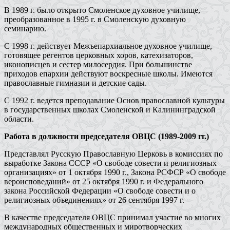
В 1989 г. было открыто Смоленское духовное училище,
преобразованное в 1995 г. в Смоленскую духовную
семинарию.
С 1998 г. действует Межъепархиальное духовное училище,
готовящее регентов церковных хоров, катехизаторов,
иконописцев и сестер милосердия. При большинстве
приходов епархии действуют воскресные школы. Имеются
православные гимназии и детские сады.
С 1992 г. ведется преподавание Основ православной культуры
в государственных школах Смоленской и Калининградской
области.
Работа в должности председателя ОВЦС (1989-2009 гг.)
Представлял Русскую Православную Церковь в комиссиях по
выработке Закона СССР «О свободе совести и религиозных
организациях» от 1 октября 1990 г., Закона РСФСР «О свободе
вероисповеданий» от 25 октября 1990 г. и Федерального
закона Российской Федерации «О свободе совести и о
религиозных объединениях» от 26 сентября 1997 г.
В качестве председателя ОВЦС принимал участие во многих
международных общественных и миротворческих