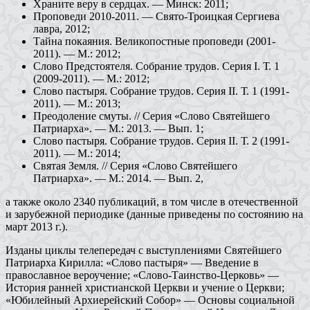
Храните веру в сердцах. — Минск: 2011;
Проповеди 2010-2011. — Свято-Троицкая Сергиева
лавра, 2012;
Тайна покаяния. Великопостные проповеди (2001-
2011). — М.: 2012
;
Слово Предстоятеля. Собрание трудов. Серия I. Т. 1
(2009-2011). — М.: 2012;
Слово пастыря. Собрание трудов. Серия II. Т. 1 (1991-
2011). — М.: 2013;
Преодоление смуты. // Серия «Слово Святейшего
Патриарха». — М.: 2013. — Вып. 1;
Слово пастыря. Собрание трудов. Серия II. Т. 2 (1991-
2011). — М.: 2014;
Святая Земля. // Серия «Слово Святейшего
Патриарха». — М.: 2014. — Вып. 2,
а также около 2340 публикаций, в том числе в отечественной
и зарубежной периодике
(данн
ые приведены по состоянию на
март 2013 г.).
Изданы циклы телепередач с выступлениями Святейшего
Патриарха Кирилла: «Слово пастыря» — Введение в
православное вероучение; «Слово-Таинство-Церковь» —
История ранней христианской Церкви и учение о Церкви;
«Юбилейный Архиерейский Собор» — Основы социальной