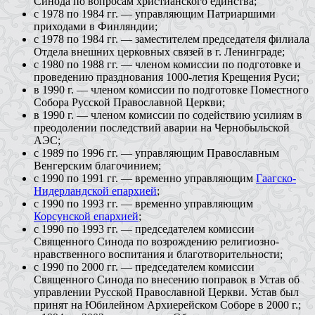
Синода по вопросам христианского единства;
c 1978 по 1984 гг. — управляющим Патриаршими
приходами в Финляндии;
с 1978 по 1984 гг. — заместителем председателя филиала
Отдела внешних церковных связей в г. Ленинграде;
с 1980 по 1988 гг. — членом комиссии по подготовке и
проведению празднования 1000-летия Крещения Руси;
в 1990 г. — членом комиссии по подготовке Поместного
Собора Русской Православной Церкви;
в 1990 г. — членом комиссии по содействию усилиям в
преодолении последствий аварии на Чернобыльской
АЭС;
с 1989 по 1996 гг. — управляющим Православным
Венгерским благочинием;
с 1990 по 1991 гг. — временно управляющим
Гаагско-
Нидерландской епархией
;
с 1990 по 1993 гг. — временно управляющим
Корсунской епархией
;
с 1990 по 1993 гг. — председателем комиссии
Священного Синода по возрождению религиозно-
нравственного воспитания и благотворительности;
с 1990 по 2000 гг. — председателем комиссии
Священного Синода по внесению поправок в Устав об
управлении Русской Православной Церкви. Устав был
принят на Юбилейном Архиерейском Соборе в 2000 г.;