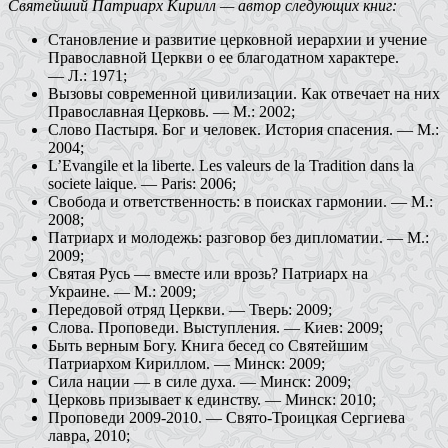
Святейший Патриарх Кирилл — автор следующих книг:
Становление и развитие церковной иерархии и учение
Православной Церкви о ее благодатном характере.
— Л.: 1971;
Вызовы современной цивилизации. Как отвечает на них
Православная Церковь. — М.: 2002;
Слово Пастыря. Бог и человек. История спасения. — М
.:
2004
;
L’Evangile et la liberte. Les valeurs de la Tradition dans la
societe laique. — Paris: 2006;
Свобода и ответственность: в поисках гармонии. — М.:
2008;
Патриарх и молодежь: разговор без дипломатии. — М.:
2009;
Святая Русь — вместе или врозь? Патриарх на
Украине. — М.: 2009;
Передовой отряд Церкви. — Тверь: 2009;
Слова. Проповеди. Выступления. — Киев: 2009;
Быть верным Богу. Книга бесед со Святейшим
Патриархом Кириллом. — Минск: 2009;
Сила нации — в силе духа. — Минск: 2009;
Церковь призывает к единству. — Минск: 2010;
Проповеди 2009-2010. — Свято-Троицкая Сергиева
лавра, 2010;