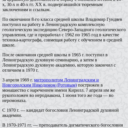
х, 30-х и 40-х гг. ХХ в. подвергавшийся тюремным
заключениям и ссылкам.
По окончании 8-го класса средней школы Владимир Гундяев
поступил на работу в Ленинградскую комплексную
геологическую экспедицию Северо-Западного геологического
управления, где и проработал с 1962 по 1965 год в качестве
техника-картографа, совмещая работу с обучением в средней
школе.
После окончания средней школы в 1965 г. поступил в
Ленинградскую духовную семинарию, а затем в
Ленинградскую духовную академию, которую закончил с
отличием в 1970 г.
3 апреля 1969 г.
митрополитом Ленинградским и
Новгородским Никодимом (Ротовым)
пострижен в
монашество с наречением имени Кирилл. 7 апреля им же
рукоположен во иеродиакона, 1 июня того же года — во
иеромонаха.
С 1970 г. — кандидат богословия Ленинградской духовной
академии.
В 1970-1971 гг. — преподаватель догматического богословия