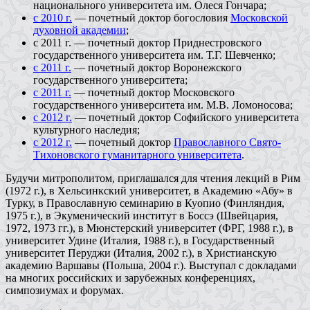
национального университета им. Олеся Гончара;
с 2010 г.
— почетный доктор богословия
Московской
духовной академии
;
с 2011 г. — почетный доктор Приднестровского
государственного университета им. Т.Г. Шевченко;
с 2011 г.
— почетный доктор Воронежского
государственного университета;
с 2011 г.
— почетный доктор Московского
государственного университета им. М.В. Ломоносова;
с 2012 г.
— почетный доктор Софийского университета
культурного наследия;
с 2012 г.
— почетный доктор
Православного Свято-
Тихоновского гуманитарного университета
.
Будучи митрополитом, приглашался для чтения лекций в Рим
(1972 г.), в Хельсинкский университет, в Академию «Абу» в
Турку, в Православную семинарию в Куопио (Финляндия,
1975 г.), в Экуменический институт в Боссэ (Швейцария,
1972, 1973 гг.), в Мюнстерский университет (ФРГ, 1988 г.), в
университет Удине (Италия, 1988 г.), в Государственный
университет Перуджи (Италия, 2002 г.), в Христианскую
академию Варшавы (Польша, 2004 г.). Выступал с докладами
на многих российских и зарубежных конференциях,
симпозиумах и форумах.