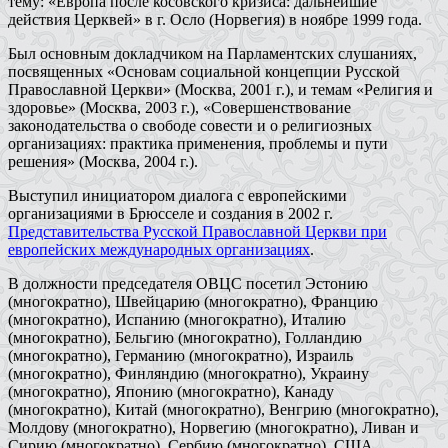
тему: «Европа после косовского кризиса: дальнейшие
действия Церквей» в г. Осло (Норвегия) в ноябре 1999 года.
Был основным докладчиком на Парламентских слушаниях,
посвященных «Основам социальной концепции Русской
Православной Церкви» (Москва, 2001 г.), и темам «Религия и
здоровье» (Москва, 2003 г.), «Совершенствование
законодательства о свободе совести и о религиозных
организациях: практика применения, проблемы и пути
решения» (Москва, 2004 г.).
Выступил инициатором диалога с европейскими
организациями в Брюсселе и создания в 2002 г.
Представительства Русской Православной Церкви при
европейских международных организациях
.
В должности председателя ОВЦС посетил Эстонию
(многократно), Швейцарию (многократно), Францию
(многократно), Испанию (многократно), Италию
(многократно), Бельгию (многократно), Голландию
(многократно), Германию (многократно), Израиль
(многократно), Финляндию (многократно), Украину
(многократно), Японию (многократно), Канаду
(многократно), Китай (многократно), Венгрию (многократно),
Молдову (многократно), Норвегию (многократно), Ливан и
Сирию (многократно), Сербию (многократно), США