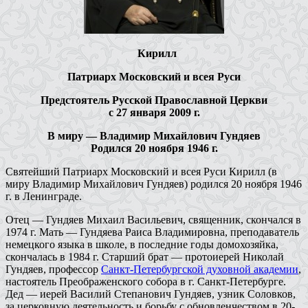
Кирилл
Патриарх Московский и всея Руси
Предстоятель Русской Православной Церкви
с 27 января 2009 г.
В миру — Владимир Михайлович Гундяев
Родился 20 ноября 1946 г.
Святейший Патриарх Московский и всея Руси Кирилл (в
миру Владимир Михайлович Гундяев) родился 20 ноября 1946
г. в Ленинграде.
Отец — Гундяев Михаил Васильевич, священник, скончался в
1974 г. Мать — Гундяева Раиса Владимировна, преподаватель
немецкого языка в школе, в последние годы домохозяйка,
скончалась в 1984 г. Старший брат — протоиерей Николай
Гундяев, профессор
Санкт-Петербургской духовной академии
,
настоятель Преображенского собора в г. Санкт-Петербурге.
Дед — иерей Василий Степанович Гундяев, узник Соловков,
за церковную деятельность и борьбу с обновленчеством в 20-