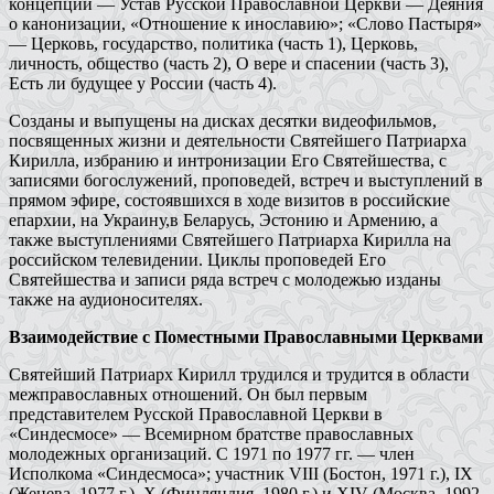
концепции — Устав Русской Православной Церкви — Деяния
о канонизации, «Отношение к инославию»; «Слово Пастыря»
— Церковь, государство, политика (часть 1), Церковь,
личность, общество (часть 2), О вере и спасении (часть 3),
Есть ли будущее у России (часть 4).
Созданы и выпущены на дисках десятки видеофильмов,
посвященных жизни и деятельности Святейшего Патриарха
Кирилла, избранию и интронизации Его Святейшества, с
записями богослужений, проповедей, встреч и выступлений в
прямом эфире, состоявшихся в ходе визитов в российские
епархии, на Украину,в Беларусь, Эстонию и Армению, а
также выступлениями Святейшего Патриарха Кирилла на
российском телевидении. Циклы проповедей Его
Святейшества и записи ряда встреч с молодежью изданы
также на аудионосителях.
Взаимодействие с Поместными Православными Церквами
Святейший Патриарх Кирилл трудился и трудится в области
межправославных отношений. Он был первым
представителем Русской Православной Церкви в
«Синдесмосе» — Всемирном братстве православных
молодежных организаций. С 1971 по 1977 гг. — член
Исполкома «Синдесмоса»; участник VIII (Бостон, 1971 г.), IX
(Женева, 1977 г.), Х (Финляндия, 1980 г.) и XIV (Москва, 1992