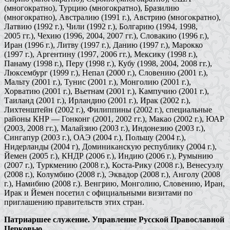
(многократно), Турцию (многократно), Бразилию
(многократно), Австралию (1991 г.), Австрию (многократно),
Латвию (1992 г.), Чили (1992 г.), Болгарию (1994, 1998,
2005 гг.), Чехию (1996, 2004, 2007 гг.), Словакию (1996 г.),
Иран (1996 г.), Литву (1997 г.), Данию (1997 г.), Марокко
(1997 г.), Аргентину (1997, 2006 гг.), Мексику (1998 г.),
Панаму (1998 г.), Перу (1998 г.), Кубу (1998, 2004, 2008 гг.),
Люксембург (1999 г.), Непал (2000 г.), Словению (2001 г.),
Мальту (2001 г.), Тунис (2001 г.), Монголию (2001 г.),
Хорватию (2001 г.), Вьетнам (2001 г.), Кампучию (2001 г.),
Таиланд (2001 г.), Ирландию (2001 г.), Ирак (2002 г.),
Лихтенштейн (2002 г.), Филиппины (2002 г.), специальные
районы КНР — Гонконг (2001, 2002 гг.), Макао (2002 г.), ЮАР
(2003, 2008 гг.), Малайзию (2003 г.), Индонезию (2003 г.),
Сингапур (2003 г.), ОАЭ (2004 г.), Польшу (2004 г.),
Нидерланды (2004 г), Доминиканскую республику (2004 г.),
Йемен (2005 г.), КНДР (2006 г.), Индию (2006 г.), Румынию
(2007 г.), Туркмению (2008 г.), Коста-Рику (2008 г.), Венесуэлу
(2008 г.), Колумбию (2008 г.), Эквадор (2008 г.), Анголу (2008
г.), Намибию (2008 г.). Венгрию, Монголию, Словению, Иран,
Ирак и Йемен посетил с официальными визитами по
приглашению правительств этих стран.
Патриаршее служение. Управление Русской Православной
Церковью