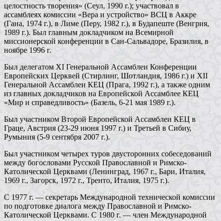
целостность творения» (Сеул, 1990 г.); участвовал в
ассамблеях комиссии «Вера и устройство» ВСЦ в Аккре
(Гана, 1974 г.), в Лиме (Перу, 1982 г.), в Будапеште (Венгрия,
1989 г.). Был главным докладчиком на Всемирной
миссионерской конференции в Сан-Сальвадоре, Бразилия, в
ноябре 1996 г.
Был делегатом XI Генеральной Ассамблеи Конференции
Европейских Церквей (Стирлинг, Шотландия, 1986 г.) и XII
Генеральной Ассамблеи КЕЦ (Прага, 1992 г.), а также одним
из главных докладчиков на Европейской Ассамблее КЕЦ
«Мир и справедливость» (Базель, 6-21 мая 1989 г.).
Был участником Второй Европейской Ассамблеи КЕЦ в
Граце, Австрия (23-29 июня 1997 г.) и Третьей в Сибиу,
Румыния (5-9 сентября 2007 г.).
Был участником четырех туров двусторонних собеседований
между богословами Русской Православной и Римско-
Католической Церквами (Ленинград, 1967 г., Бари, Италия,
1969 г., Загорск, 1972 г., Тренто, Италия, 1975 г.).
С 1977 г. — секретарь Международной технической комиссии
по подготовке диалога между Православной и Римско-
Католической Церквами. С 1980 г. — член Международной