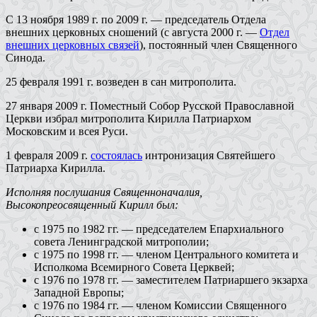
С 13 ноября 1989 г. по 2009 г. — председатель Отдела
внешних церковных сношений (с августа 2000 г. —
Отдел
внешних церковных связей
), постоянный член Священного
Синода.
25 февраля 1991 г. возведен в сан митрополита.
27 января 2009 г. Поместный Собор Русской Православной
Церкви избрал митрополита Кирилла Патриархом
Московским и всея Руси.
1 февраля 2009 г.
состоялась
интронизация Святейшего
Патриарха Кирилла.
Исполняя послушания Священноначалия,
Высокопреосвященный Кирилл был:
с 1975 по 1982 гг. — председателем Епархиального
совета Ленинградской митрополии;
с 1975 по 1998 гг. — членом Центрального комитета и
Исполкома Всемирного Совета Церквей;
с 1976 по 1978 гг. — заместителем Патриаршего экзарха
Западной Европы;
с 1976 по 1984 гг. — членом Комиссии Священного