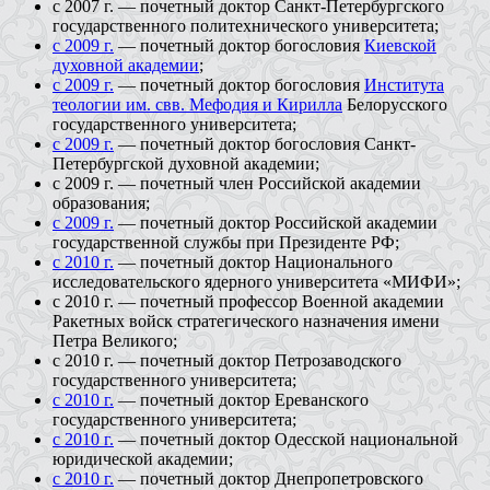
с 2007 г. — почетный доктор Санкт-Петербургского
государственного политехнического университета;
с 2009 г.
— почетный доктор богословия
Киевской
духовной академии
;
с 2009 г.
— почетный доктор богословия
Института
теологии им. свв. Мефодия и Кирилла
Белорусского
государственного университета;
с 2009 г.
— почетный доктор богословия Санкт-
Петербургской духовной академии;
с 2009 г. — почетный член Российской академии
образования;
с 2009 г.
— почетный доктор Российской академии
государственной службы при Президенте РФ;
с 2010 г.
— почетный доктор Национального
исследовательского ядерного университета «МИФИ»;
с 2010 г. ― почетный профессор Военной академии
Ракетных войск стратегического назначения имени
Петра Великого;
с 2010 г. ― почетный доктор Петрозаводского
государственного университета;
с 2010 г.
— почетный доктор Ереванского
государственного университета;
с 2010 г.
— почетный доктор Одесской национальной
юридической академии;
с 2010 г.
— почетный доктор Днепропетровского