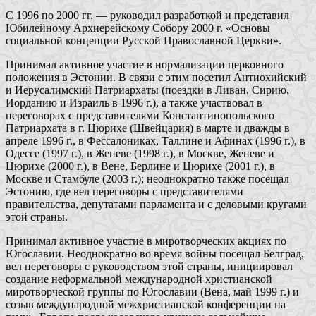
С 1996 по 2000 гг. — руководил разработкой и представил
Юбилейному Архиерейскому Собору 2000 г. «Основы
социальной концепции Русской Православной Церкви».
Принимал активное участие в нормализации церковного
положения в Эстонии. В связи с этим посетил Антиохийский
и Иерусалимский Патриархаты (поездки в Ливан, Сирию,
Иорданию и Израиль в 1996 г.), а также участвовал в
переговорах с представителями Константинопольского
Патриархата в г. Цюрихе (Швейцария) в марте и дважды в
апреле 1996 г., в Фессалониках, Таллине и Афинах (1996 г.), в
Одессе (1997 г.), в Женеве (1998 г.), в Москве, Женеве и
Цюрихе (2000 г.), в Вене, Берлине и Цюрихе (2001 г.), в
Москве и Стамбуле (2003 г.); неоднократно также посещал
Эстонию, где вел переговоры с представителями
правительства, депутатами парламента и с деловыми кругами
этой страны.
Принимал активное участие в миротворческих акциях по
Югославии. Неоднократно во время войны посещал Белград,
вел переговоры с руководством этой страны, инициировал
создание неформальной международной христианской
миротворческой группы по Югославии (Вена, май 1999 г.) и
созыв международной межхристианской конференции на