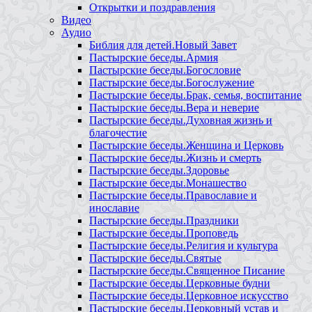
Открытки и поздравления
Видео
Аудио
Библия для детей.Новый Завет
Пастырские беседы.Армия
Пастырские беседы.Богословие
Пастырские беседы.Богослужение
Пастырские беседы.Брак, семья, воспитание
Пастырские беседы.Вера и неверие
Пастырские беседы.Духовная жизнь и
благочестие
Пастырские беседы.Женщина и Церковь
Пастырские беседы.Жизнь и смерть
Пастырские беседы.Здоровье
Пастырские беседы.Монашество
Пастырские беседы.Православие и
инославие
Пастырские беседы.Праздники
Пастырские беседы.Проповедь
Пастырские беседы.Религия и культура
Пастырские беседы.Святые
Пастырские беседы.Священное Писание
Пастырские беседы.Церковные будни
Пастырские беседы.Церковное искусство
Пастырские беседы.Церковный устав и