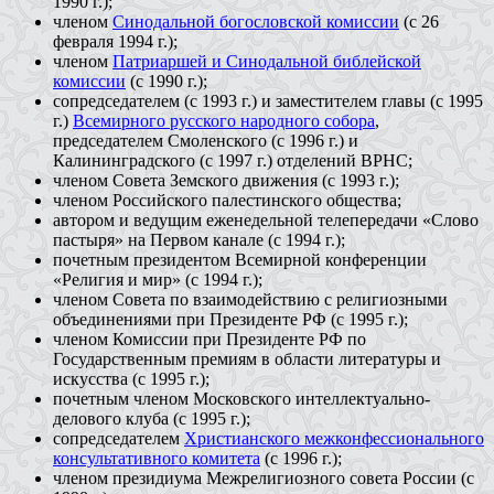
1990 г.);
членом
Синодальной богословской комиссии
(с 26
февраля 1994 г.);
членом
Патриаршей и Синодальной библейской
комиссии
(с 1990 г.);
сопредседателем (с 1993 г.) и заместителем главы (с 1995
г.)
Всемирного русского народного собора
,
председателем Смоленского (с 1996 г.) и
Калининградского (с 1997 г.) отделений ВРНС;
членом Совета Земского движения (с 1993 г.);
членом Российского палестинского общества;
автором и ведущим еженедельной телепередачи «Слово
пастыря» на Первом канале (с 1994 г.);
почетным президентом Всемирной конференции
«Религия и мир» (с 1994 г.);
членом Совета по взаимодействию с религиозными
объединениями при Президенте РФ (с 1995 г.);
членом Комиссии при Президенте РФ по
Государственным премиям в области литературы и
искусства (с 1995 г.);
почетным членом Московского интеллектуально-
делового клуба (с 1995 г.);
сопредседателем
Христианского межконфессионального
консультативного комитета
(с 1996 г.);
членом президиума Межрелигиозного совета России (с