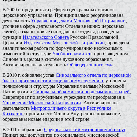
В 2009 г. предпринята реформа центральных органов
церковного управления. Принципиально реорганизована
деятельность
Управления делами Московской Патриархии
,
уточнена сфера деятельности Отдела внешних церковных
связей, созданы новые синодальные отделы, разведены
функции
Издательского Совета
Русской Православной
Церкви и
Издательства Московской Патриархии
, проведена
аналитическая работа по формулированию необходимых
изменений в структуре
Учебного комитета
при Священном
Синоде и в целом в системе духовного образования.
Активизирована деятельность
Общецерковного суда
.
В 2010 г. обновлен устав
Синодального отдела по церковной
благотворительности и социальному служению
, уточнены
полномочия и структуры Управления делами Московской
Патриархии и
Синодальной комиссии по делам монастырей
,
Секретариат по зарубежным учреждениям преобразован в
Управление Московской Патриархии
. Активизирована
деятельность
Митрополичьего округа в Республике
Казахстан
: приняты его Устав и Внутреннее положение,
образованы новые епархии в этой стране.
В 2011 г. образован
Среднеазиатский митрополичий округ
.
Принят ряд документов по социальной, миссионерской