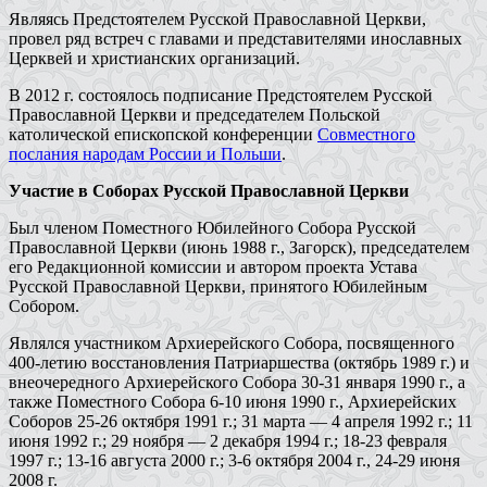
Являясь Предстоятелем Русской Православной Церкви,
провел ряд встреч с главами и представителями инославных
Церквей и христианских организаций.
В 2012 г. состоялось подписание Предстоятелем Русской
Православной Церкви и председателем Польской
католической епископской конференции
Совместного
послания народам России и Польши
.
Участие в Соборах Русской Православной Церкви
Был членом Поместного Юбилейного Собора Русской
Православной Церкви (июнь 1988 г., Загорск), председателем
его Редакционной комиссии и автором проекта Устава
Русской Православной Церкви, принятого Юбилейным
Собором.
Являлся участником Архиерейского Собора, посвященного
400-летию восстановления Патриаршества (октябрь 1989 г.) и
внеочередного Архиерейского Собора 30-31 января 1990 г., а
также Поместного Собора 6-10 июня 1990 г., Архиерейских
Соборов 25-26 октября 1991 г.; 31 марта — 4 апреля 1992 г.; 11
июня 1992 г.; 29 ноября — 2 декабря 1994 г.; 18-23 февраля
1997 г.; 13-16 августа 2000 г.; 3-6 октября 2004 г., 24-29 июня
2008 г.