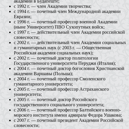
академии в Будапеште;
с 1992 г. — член Академии творчества;
с 1994 г. — почетный член Международной академии
Евразии;
с 1996 г. — почетный профессор военной Академии
(ныне Университет) ПВО Сухопутных войск;
с 1997 г. — действительный член Академии российской
словесности;
с 2002 г. — действительный член Академии социальных
и гуманитарных наук (с 2003 г. — Общественная
Российская академия социальных наук);
с 2002 г. — почетный доктор политологии
Государственного университета Перуджи (Италия);
с 2004 г. — почетный доктор богословия Христианской
академии Варшавы (Польша);
с 2004 г. — почетный профессор Смоленского
гуманитарного университета;
с 2005 г. — почетный профессор Астраханского
университета;
с 2005 г. — почетный доктор Российского
государственного социального университета;
с 2006 г. — почетный профессор Балтийского военно-
морского института имени адмирала Федора Ушакова;
с 2007 г. — почетный президент Академии Российской
словесности;