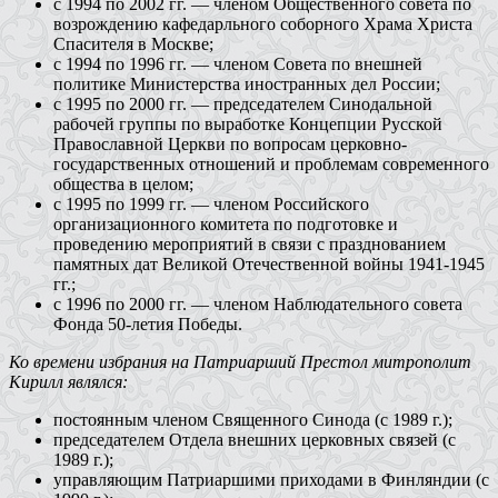
с 1994 по 2002 гг. — членом Общественного совета по
возрождению кафедарльного соборного Храма Христа
Спасителя в Москве;
с 1994 по 1996 гг. — членом Совета по внешней
политике Министерства иностранных дел России;
с 1995 по 2000 гг. — председателем Синодальной
рабочей группы по выработке Концепции Русской
Православной Церкви по вопросам церковно-
государственных отношений и проблемам современного
общества в целом;
с 1995 по 1999 гг. — членом Российского
организационного комитета по подготовке и
проведению мероприятий в связи с празднованием
памятных дат Великой Отечественной войны 1941-1945
гг.;
с 1996 по 2000 гг. — членом Наблюдательного совета
Фонда 50-летия Победы.
Ко времени избрания на Патриарший Престол митрополит
Кирилл являлся:
постоянным членом Священного Синода (с 1989 г.);
председателем Отдела внешних церковных связей (с
1989 г.);
управляющим Патриаршими приходами в Финляндии (с