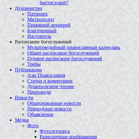
баптистской?
Духовенство
Патриарх
Митрополит
Правящий архиерей
Благочинный
Настоятель
Расписание богослужений
Мультимедийный православный календарь
Общее расписание богослужений
Годовое расписание богослужений
Требы
Публикации
Азы Православия
Статьи и коментарии
Душеполезное чтение
Проповеди
Новости
Общецерковные новости
Приходские новости
Объявления
Медиа
Фото
Фотолетопись
Разноличные изображения