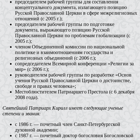
председателем рабочей группы для составления
концептуального документа, излагающего позицию
Русской Православной Церкви в сфере межрелигиозных
отношений (с 2005 г.);
председателем рабочей группы по подготовке
документа, выражающего позицию Русской
Православной Церкви по проблемам глобализации (с
2005 г.);
членом Объединенной комиссии по национальной
политике и взаимоотношениям государства и
религиозных объединений (с 2006 г.);
сопредседателем Всемирной конференции «Религии за
мир» (с 2006 г.);
руководителем рабочей группы по разработке «Основ
учения Русской Православной Церкви о достоинстве,
свободе и правах человека»;
Местоблюстителем Патриаршего Престола (с 6 декабря
2008 года).
Святейший Патриарх Кирилл имеет следующие ученые
степени и звания:
с 1986 г. — почетный член Санкт-Петербургской
духовной академии;
с 1987 г. — почетный доктор богословия Богословской