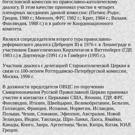
богословской комиссии по православно-католическому
диалогу. В этом качестве принимал участие в четырех
пленарных заседаниях данной комиссии: (Патмос-Родос,
Греция, 1980 г.; Мюнхен, ФРГ, 1982 г.; Крит, 1984 г.; Валаам,
Финляндия, 1988 г.) и в работе ее Координационного
комитета.
Являлся сопредседателем второго тура православно-
реформатского диалога (Дебрецен II) в 1976 г. в Ленинграде и
участником Евангелических Кирхентагов в Виттенберге (ГДР,
1983 г.) в Дортмунде (1991 г.) в Гамбурге (1995 г.).
Участник диалога с делегацией Старокатолической Церкви в
связи со 100-летием Роттердамско-Петербургской комиссии,
Москва, 1996 г.
В должности председателя ОВЦС по поручению
Священноначалия Русской Православной Церкви принимал
участие в контактах с Церквами США, Японии, ГДР, ФРГ,
Финляндии, Италии, Швейцарии, Великобритании, Бельгии,
Голландии, Франции, Испании, Норвегии, Исландии,
Польши, Чехии, Словакии, Эфиопии, Австралии, Новой
Зеландии, Индии, Таиланда, Шри-Ланки, Лаоса, Ямайки,
Канады, Конго, Заира, Аргентины, Чили, Кипра, Китая, ЮАР,
Греции.