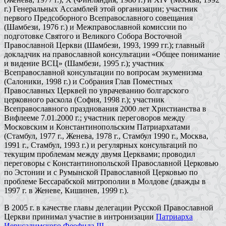
г.) Генеральных Ассамблей этой организации; участник
первого Предсоборного Всеправославного совещания
(Шамбези, 1976 г.) и Межправославной комиссии по
подготовке Святого и Великого Собора Восточной
Православной Церкви (Шамбези, 1993, 1999 гг.); главный
докладчик на православной консультации «Общее понимание
и видение ВСЦ» (Шамбези, 1995 г.); участник
Всеправославной консультации по вопросам экуменизма
(Салоники, 1998 г.) и Собрания Глав Поместных
Православных Церквей по уврачеванию болгарского
церковного раскола (София, 1998 г.); участник
Всеправославного празднования 2000 лет Христианства в
Вифлееме 7.01.2000 г.; участник переговоров между
Московским и Константинопольским Патриархатами
(Стамбул, 1977 г., Женева, 1978 г., Стамбул 1990 г., Москва,
1991 г., Стамбул, 1993 г.) и регулярных консультаций по
текущим проблемам между двумя Церквами; проводил
переговоры с Константинопольской Православной Церковью
по Эстонии и с Румынской Православной Церковью по
проблеме Бессарабской митрополии в Молдове (дважды в
1997 г. в Женеве, Кишинев, 1999 г.).
В 2005 г. в качестве главы делегации Русской Православной
Церкви принимал участие в интронизации
Патриарха
Иерусалимского Феофила III
.